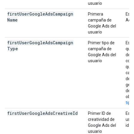
usuario
first
User
Google
Ads
Campaign
Primera
Es e
Name
campaña de
Ads 
Google Ads del
usuario
first
User
Google
Ads
Campaign
Primer tipo de
Es e
Type
campaña de
que 
Google Ads del
dete
usuario
como
que 
camp
de c
gene
de h
obte
tip
first
User
Google
Ads
Creative
Id
Primer ID de
Es e
creatividad de
usua
Google Ads del
iden
usuario