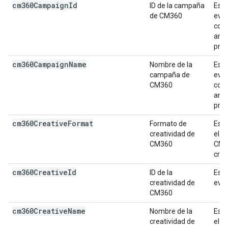
cm360Campaign
Id
ID de la campaña
Es e
de CM360
eve
conf
anun
prop
cm360Campaign
Name
Nombre de la
Es e
campaña de
eve
CM360
conf
anun
prop
cm360Creative
Format
Formato de
Es e
creatividad de
el e
CM360
CM3
crea
cm360Creative
Id
ID de la
Es e
creatividad de
even
CM360
cm360Creative
Name
Nombre de la
Es e
creatividad de
el e