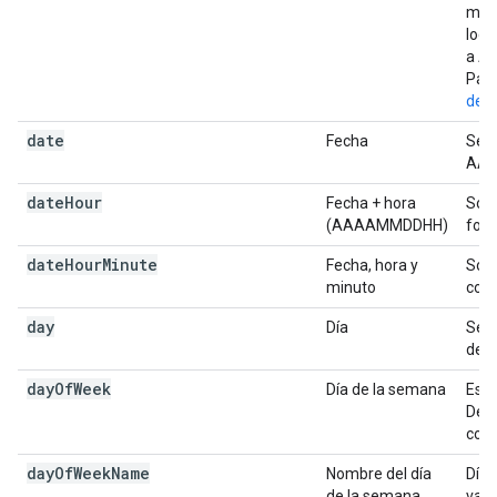
mone
loca
a An
Para
de 
date
Fecha
Se t
AAA
date
Hour
Fecha + hora
Son 
(AAAAMMDDHH)
for
date
Hour
Minute
Fecha, hora y
Son 
minuto
con
day
Día
Se r
del 
day
Of
Week
Día de la semana
Es e
Devu
como
day
Of
Week
Name
Nombre del día
Día 
de la semana
valo