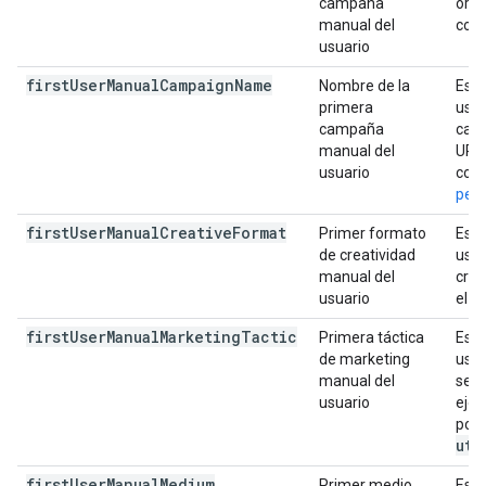
campaña
orig
manual del
comp
usuario
first
User
Manual
Campaign
Name
Nombre de la
Es e
primera
usua
campaña
camp
manual del
URL
usuario
con
pers
first
User
Manual
Creative
Format
Primer formato
Es e
de creatividad
usua
manual del
crea
usuario
el p
first
User
Manual
Marketing
Tactic
Primera táctica
Es l
de marketing
usua
manual del
segm
usuario
ejem
pote
utm
first
User
Manual
Medium
Primer medio
Es e