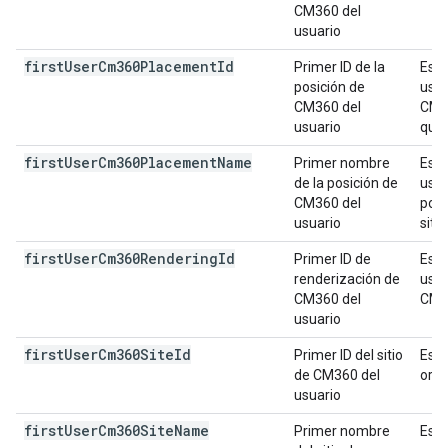
CM360 del
usuario
first
User
Cm360Placement
Id
Primer ID de la
Es e
posición de
usua
CM360 del
CM36
usuario
que 
first
User
Cm360Placement
Name
Primer nombre
Es e
de la posición de
usua
CM360 del
posi
usuario
siti
first
User
Cm360Rendering
Id
Primer ID de
Es e
renderización de
usua
CM360 del
CM3
usuario
first
User
Cm360Site
Id
Primer ID del sitio
Es e
de CM360 del
orig
usuario
first
User
Cm360Site
Name
Primer nombre
Es e