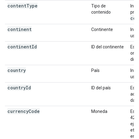
content
Type
Tipo de
Indi
contenido
prop
con
continent
Continente
Indi
usua
continent
Id
ID del continente
Es e
orig
dire
country
País
Indi
usua
country
Id
ID del país
Es e
acti
da f
currency
Code
Moneda
Es e
4217
eje
etiq
empr