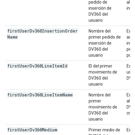
pedido de
al u
inserción de
inse
DV360 del
usuario
first
User
Dv360Insertion
Order
Nombre del
Es e
Name
primer pedido de
adqu
inserción de
inse
DV360 del
pedi
usuario
publi
first
User
Dv360Line
Item
Id
ID del primer
Es e
movimiento de
usua
DV360 del
DV3
usuario
first
User
Dv360Line
Item
Name
Nombre del
Es e
primer
al u
movimiento de
DV36
DV360 del
crea
usuario
first
User
Dv360Medium
Primer medio de
Es e