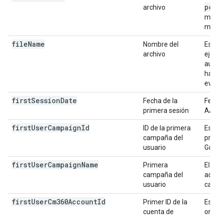
pdf
archivo
medi
medi
file
Name
Nombre del
Es l
archivo
eje
auto
habi
eve
first
Session
Date
Fecha de la
Fech
primera sesión
AAA
first
User
Campaign
Id
ID de la primera
Es e
campaña del
prim
usuario
Goo
first
User
Campaign
Name
Primera
El n
campaña del
adqu
usuario
cam
first
User
Cm360Account
Id
Primer ID de la
Es e
cuenta de
orig