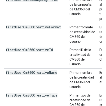
de la campaña
al u
de CM360 del
pued
usuario
tus 
prop
first
User
Cm360Creative
Format
Primer formato
Es e
de creatividad de
usua
CM360 del
de C
usuario
crea
first
User
Cm360Creative
Id
Primer ID de la
Es e
creatividad de
usua
CM360 del
CM3
usuario
first
User
Cm360Creative
Name
Primer nombre
Es e
de la creatividad
al u
de CM360 del
asig
usuario
first
User
Cm360Creative
Type
Primer tipo de
Es e
creatividad de
usua
CM360 del
crea