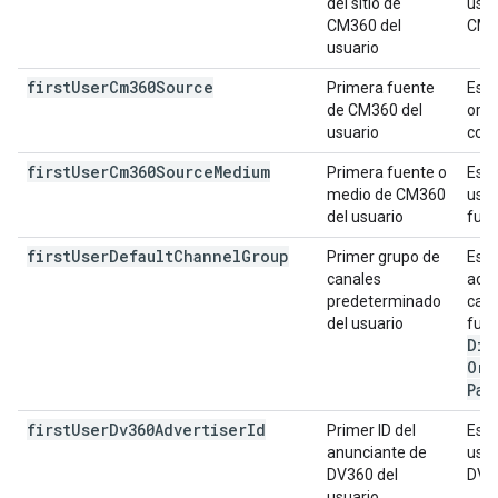
del sitio de
usua
CM360 del
CM36
usuario
first
User
Cm360Source
Primera fuente
Es l
de CM360 del
orig
usuario
cono
first
User
Cm360Source
Medium
Primera fuente o
Es l
medio de CM360
usua
del usuario
fuen
first
User
Default
Channel
Group
Primer grupo de
Es e
canales
adqu
predeterminado
cana
del usuario
fuen
Dir
Org
Pai
first
User
Dv360Advertiser
Id
Primer ID del
Es e
anunciante de
usua
DV360 del
DV3
usuario