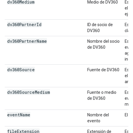
dv360Medium
Medio de DV360
Es e
el r
eje
dv360Partner
Id
ID de socio de
Es e
DV360
clav
dv360Partner
Name
Nombre del socio
Es e
de DV360
even
agen
indi
dv360Source
Fuente de DV360
Es l
el n
anun
dv360Source
Medium
Fuente o medio
Es l
de DV360
even
med
event
Name
Nombre del
El n
evento
file
Extension
Extensión de
Es l