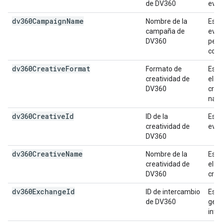
de DV360
even
dv360Campaign
Name
Nombre de la
Es e
campaña de
even
DV360
pedi
come
dv360Creative
Format
Formato de
Es e
creatividad de
el e
DV360
crea
nati
dv360Creative
Id
ID de la
Es e
creatividad de
even
DV360
dv360Creative
Name
Nombre de la
Es e
creatividad de
el e
DV360
crea
dv360Exchange
Id
ID de intercambio
Es e
de DV360
gene
inte