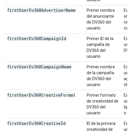
first
User
Dv360Advertiser
Name
Primer nombre
Es e
del anunciante
orig
de DV360 del
repr
usuario
camp
first
User
Dv360Campaign
Id
Primer ID de la
Es e
campaña de
usua
DV360 del
DV3
usuario
first
User
Dv360Campaign
Name
Primer nombre
Es e
de la campaña
usua
de DV360 del
agru
usuario
obje
first
User
Dv360Creative
Format
Primer formato
Es e
de creatividad de
usua
DV360 del
tipo
usuario
o na
first
User
Dv360Creative
Id
ID de la primera
Es e
creatividad de
usua