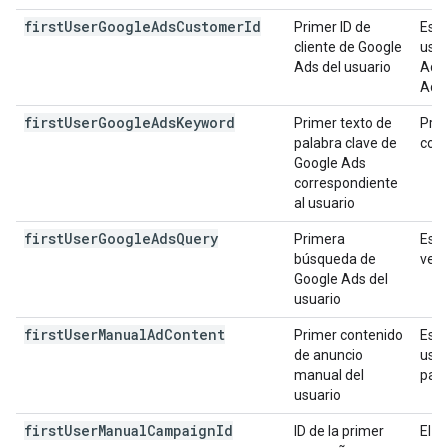
first
User
Google
Ads
Customer
Id
Primer ID de
Es e
cliente de Google
usua
Ads del usuario
Ads 
Ads.
first
User
Google
Ads
Keyword
Primer texto de
Prim
palabra clave de
corr
Google Ads
correspondiente
al usuario
first
User
Google
Ads
Query
Primera
Es l
búsqueda de
vez.
Google Ads del
usuario
first
User
Manual
Ad
Content
Primer contenido
Es e
de anuncio
usua
manual del
par
usuario
first
User
Manual
Campaign
Id
ID de la primer
El I