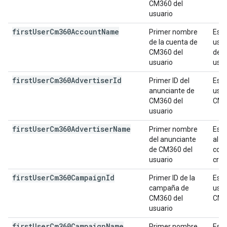
CM360 del
usuario
first
User
Cm360Account
Name
Primer nombre
Es e
de la cuenta de
usua
CM360 del
de a
usuario
usua
first
User
Cm360Advertiser
Id
Primer ID del
Es e
anunciante de
usua
CM360 del
CM3
usuario
first
User
Cm360Advertiser
Name
Primer nombre
Es e
del anunciante
al u
de CM360 del
cont
usuario
crea
first
User
Cm360Campaign
Id
Primer ID de la
Es e
campaña de
usua
CM360 del
CM3
usuario
first
User
Cm360Campaign
Name
Primer nombre
Es e