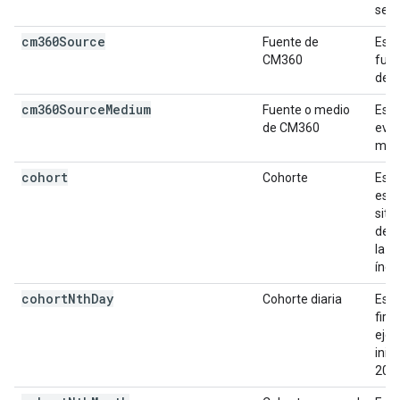
se c
cm360Source
Fuente de
Es l
CM360
fue
del s
cm360Source
Medium
Fuente o medio
Es l
de CM360
even
med
cohort
Cohorte
Es e
es u
siti
de d
la s
índi
cohort
Nth
Day
Cohorte diaria
Es e
firs
ejem
inic
2020