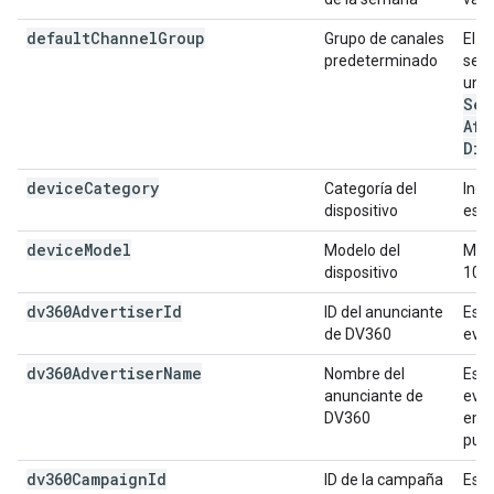
default
Channel
Group
Grupo de canales
El g
predeterminado
se b
una 
Sea
Aff
Dis
device
Category
Categoría del
Indi
dispositivo
escr
device
Model
Modelo del
Mode
dispositivo
10,6
dv360Advertiser
Id
ID del anunciante
Es e
de DV360
even
dv360Advertiser
Name
Nombre del
Es e
anunciante de
even
DV360
empr
publ
dv360Campaign
Id
ID de la campaña
Es e