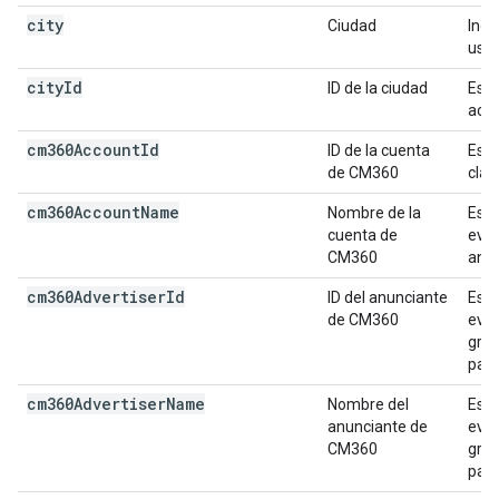
city
Ciudad
Indi
usua
city
Id
ID de la ciudad
Es e
acti
cm360Account
Id
ID de la cuenta
Es e
de CM360
clav
cm360Account
Name
Nombre de la
Es e
cuenta de
even
CM360
anun
cm360Advertiser
Id
ID del anunciante
Es e
de CM360
even
grup
pará
cm360Advertiser
Name
Nombre del
Es e
anunciante de
even
CM360
grup
pará