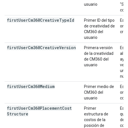
usuario
"Seg
con
first
User
Cm360Creative
Type
Id
Primer ID del tipo
Es e
de creatividad de
orig
CM360 del
crea
usuario
first
User
Cm360Creative
Version
Primera versión
Es l
de la creatividad
al u
de CM360 del
ayud
usuario
vers
un r
núme
first
User
Cm360Medium
Primer medio de
Es e
CM360 del
orig
usuario
como
first
User
Cm360Placement
Cost
Primer
Es l
Structure
estructura de
que 
costos de la
de c
posición de
cost