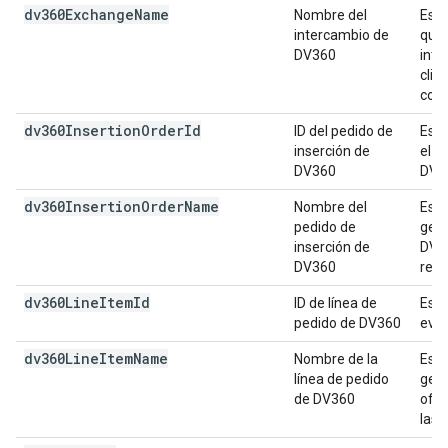
dv360Exchange
Name
Nombre del
Es e
intercambio de
que 
DV360
inte
clic
con
dv360Insertion
Order
Id
ID del pedido de
Es e
inserción de
el e
DV360
DV3
dv360Insertion
Order
Name
Nombre del
Es e
pedido de
gene
inserción de
DV36
DV360
rela
dv360Line
Item
Id
ID de línea de
Es e
pedido de DV360
even
dv360Line
Item
Name
Nombre de la
Es e
línea de pedido
gene
de DV360
ofer
las 