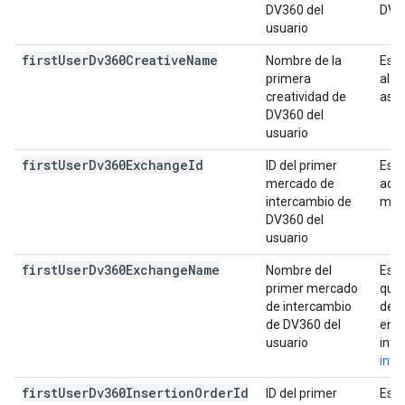
DV360 del
DV3
usuario
first
User
Dv360Creative
Name
Nombre de la
Es e
primera
al u
creatividad de
asig
DV360 del
usuario
first
User
Dv360Exchange
Id
ID del primer
Es e
mercado de
adqu
intercambio de
merc
DV360 del
usuario
first
User
Dv360Exchange
Name
Nombre del
Es e
primer mercado
que 
de intercambio
de i
de DV360 del
en e
usuario
info
inte
first
User
Dv360Insertion
Order
Id
ID del primer
Es e