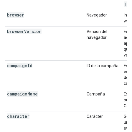
Tra
browser
Navegador
Indi
web
browser
Version
Versión del
Es l
navegador
acti
apa
qué 
vers
campaign
Id
ID de la campaña
Es e
está
de G
cam
campaign
Name
Campaña
Es e
pres
Goo
character
Carácter
Se t
un e
eve