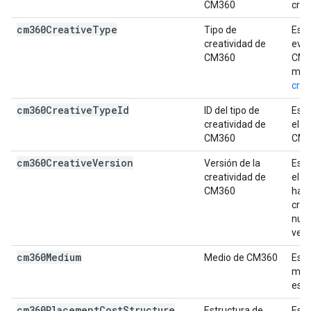
CM360
crea
cm360Creative
Type
Tipo de
Es e
creatividad de
even
CM360
CM36
más 
crea
cm360Creative
Type
Id
ID del tipo de
Es e
creatividad de
el e
CM360
CM3
cm360Creative
Version
Versión de la
Es l
creatividad de
el e
CM360
hace
crea
nuev
vers
cm360Medium
Medio de CM360
Es e
med
estr
cm360Placement
Cost
Structure
Estructura de
Es l