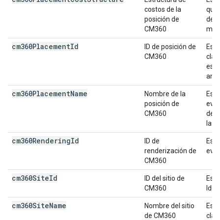
costos de la
que 
posición de
de l
CM360
medi
cm360Placement
Id
ID de posición de
Es e
CM360
clav
es l
anun
cm360Placement
Name
Nombre de la
Es e
posición de
even
CM360
de C
la q
cm360Rendering
Id
ID de
Es e
renderización de
even
CM360
cm360Site
Id
ID del sitio de
Es e
CM360
Iden
cm360Site
Name
Nombre del sitio
Es e
de CM360
clav