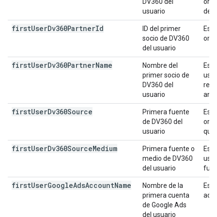
DV360 del
orig
usuario
de i
first
User
Dv360Partner
Id
ID del primer
Es e
socio de DV360
orig
del usuario
first
User
Dv360Partner
Name
Nombre del
Es e
primer socio de
usua
DV360 del
repr
usuario
anun
first
User
Dv360Source
Primera fuente
Es l
de DV360 del
orig
usuario
que 
first
User
Dv360Source
Medium
Primera fuente o
Es l
medio de DV360
usua
del usuario
fuen
first
User
Google
Ads
Account
Name
Nombre de la
Es e
primera cuenta
adqu
de Google Ads
del usuario