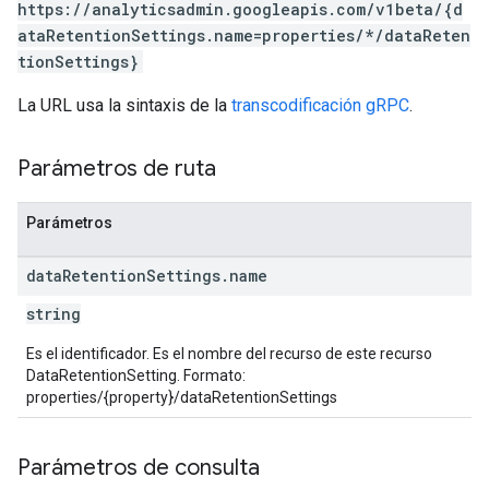
https://analyticsadmin.googleapis.com/v1beta/{d
ataRetentionSettings.name=properties/*/dataReten
tionSettings}
La URL usa la sintaxis de la
transcodificación gRPC
.
Parámetros de ruta
Parámetros
data
Retention
Settings
.
name
string
Es el identificador. Es el nombre del recurso de este recurso
DataRetentionSetting. Formato:
properties/{property}/dataRetentionSettings
Parámetros de consulta