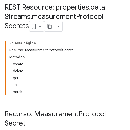
REST Resource: properties
.
data
Streams
.
measurement
Protocol
Secrets
En esta página
Recurso: MeasurementProtocolSecret
Métodos
create
delete
get
list
patch
Recurso: Measurement
Protocol
Secret