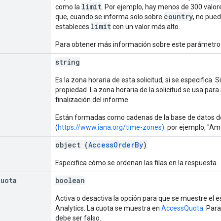
limit
como la
. Por ejemplo, hay menos de 300 valor
country
que, cuando se informa solo sobre
, no pued
limit
estableces
con un valor más alto.
Para obtener más información sobre este parámetro 
string
Es la zona horaria de esta solicitud, si se especifica. S
propiedad. La zona horaria de la solicitud se usa para 
finalización del informe.
Están formadas como cadenas de la base de datos d
(
https://www.iana.org/time-zones)
. por ejemplo, "A
object (
AccessOrderBy
)
Especifica cómo se ordenan las filas en la respuesta.
Quota
boolean
Activa o desactiva la opción para que se muestre el e
Analytics. La cuota se muestra en
AccessQuota
. Par
debe ser falso.