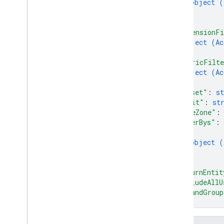
object (
Access
Order
By
}
Attribution
Settings
]
,
Batch
Create
Access
Bindings
"dimensionFi
Response
object (
Ac
Batch
Get
Access
Bindings
Response
}
,
Batch
Update
Access
Bindings
"metricFilt
Response
object (
Ac
Connected
Site
Tag
}
,
Data
Redaction
Settings
"offset"
: 
st
"limit"
: 
st
Data
Retention
Settings
"timeZone"
:
Enhanced
Measurement
Settings
"orderBys"
: 
Google
Signals
Settings
{
List
Access
Bindings
Response
object (
Run
Access
Report
Response
}
]
,
"returnEntit
API Data
"includeAllU
Vista general
"expandGroup
Dimensiones y métricas
}
ID de propiedad
Cuotas