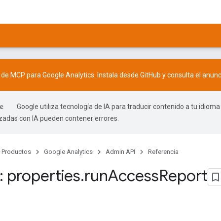
r de MCP para Google Analytics. Instala desde
GitHub
y consulta el
anunc
Google utiliza tecnología de IA para traducir contenido a tu idioma
izadas con IA pueden contener errores.
Productos
Google Analytics
Admin API
Referencia
 properties
.
run
Access
Report