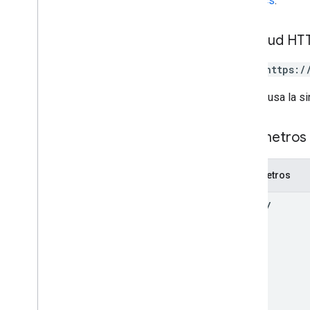
Analytics
.
patch
run
Access
Report
Solicitud HT
set
Automated
Ga4Configuration
Opt
Out
update
Attribution
Settings
POST https:/
update
Data
Retention
Settings
La URL usa la si
update
Google
Signals
Settings
properties
.
access
Bindings
properties
.
ad
Sense
Links
Parámetros 
properties
.
audiences
properties
.
big
Query
Links
Parámetros
properties
.
calculated
Metrics
properties
.
channel
Groups
entity
properties
.
conversion
Events
properties
.
custom
Dimensions
properties
.
custom
Metrics
properties
.
data
Streams
properties
.
data
Streams
.
event
Create
Rules