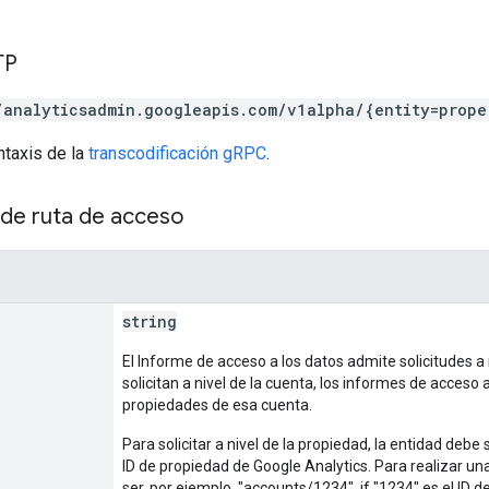
TP
/analyticsadmin.googleapis.com/v1alpha/{entity=prope
ntaxis de la
transcodificación gRPC
.
de ruta de acceso
string
El Informe de acceso a los datos admite solicitudes a n
solicitan a nivel de la cuenta, los informes de acceso 
propiedades de esa cuenta.
Para solicitar a nivel de la propiedad, la entidad debe 
ID de propiedad de Google Analytics. Para realizar una 
ser, por ejemplo, "accounts/1234". if "1234" es el ID d