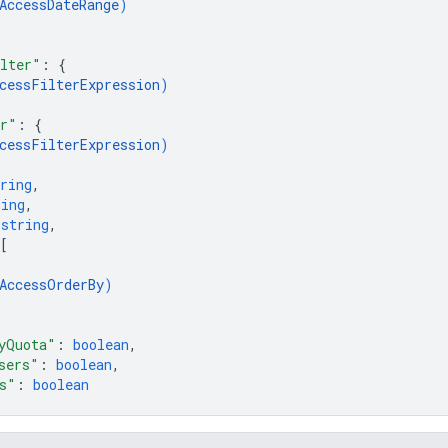
AccessDateRange
)
lter"
: 
{
cessFilterExpression
)
er"
: 
{
cessFilterExpression
)
ring
,
ring
,
 
string
,
[
AccessOrderBy
)
yQuota"
: 
boolean
,
sers"
: 
boolean
,
s"
: 
boolean