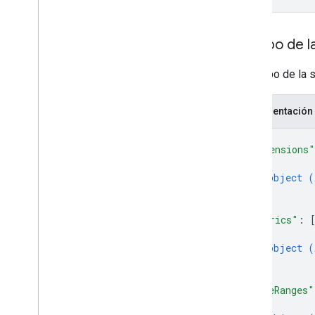
properties
.
data
Streams
.
measurement
Protocol
Secrets
properties
.
data
Streams
.
s
KAd
Network
Conversion
Value
Schema
Cuerpo de la
properties
.
display
Video360Advertiser
Link
Proposals
El cuerpo de la s
properties
.
display
Video360Advertiser
Links
Representación
properties
.
expanded
Data
Sets
properties
.
firebase
Links
{
properties
.
google
Ads
Links
"dimensions"
{
properties
.
rollup
Property
Source
Links
object (
}
properties
.
search
Ads360Links
]
,
properties
.
subproperty
Event
Filters
"metrics"
: 
{
Tipos
object (
Access
Date
Range
}
Access
Dimension
]
,
Access
Filter
Expression
"dateRanges"
Access
Metric
{