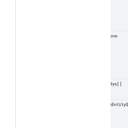
time
Zone
order
Bys[]
return
Entity