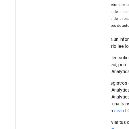
accounts
.
access
Bindings
Parámetros de ru
properties
Cuerpo de la soli
Vista general
Cuerpo de la res
acknowledge
User
Data
Collection
Alcances de auto
create
create
Connected
Site
Tag
Muestra un infor
create
Rollup
Property
un usuario lee 
create
Subproperty
Se pueden solici
delete
propiedad, pero 
delete
Connected
Site
Tag
Google Analytic
fetch
Automated
Ga4Configuration
Opt
Out
Estos registros 
fetch
Connected
Ga4Property
Google Analytic
get
Google Analytics
get
Attribution
Settings
agregar una tran
get
Data
Retention
Settings
consulta
search
get
Google
Signals
Settings
list
Para enviar tus 
list
Connected
Site
Tags