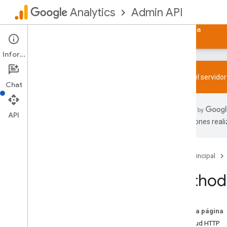
Admin API
Analytics
Página principal
Guías
Referencia
Ayuda
Información
Prueba el servido
Chat
API Admin
Vista general
API
traducciones real
Límites y cuotas
Registro de cambios
Esquema de informes de acceso a
Página principal
datos
v1beta
Method:
v1alpha
Recursos REST
account
Summaries
En esta página
accounts
Solicitud HTTP