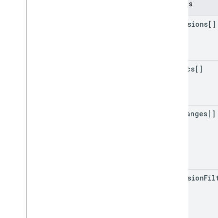
Campos
Registro de cambios
v1beta
dimensions[]
v1alpha
API User Deletion
metrics[]
Límites y cuotas
Resumen de recursos
API User Deletion
Parámetros de consulta estándar
date
Ranges[]
Respuestas de error
Registro de cambios
dimension
Fil