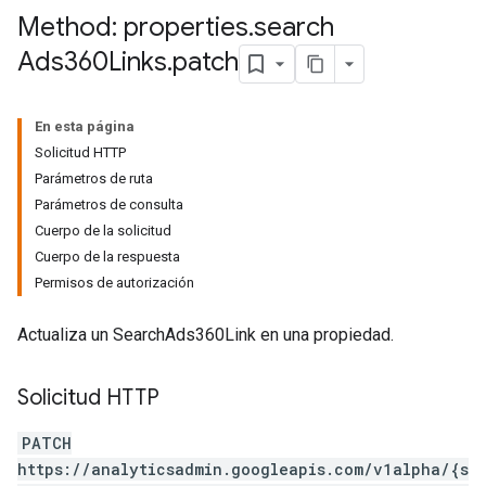
Method: properties
.
search
Ads360Links
.
patch
En esta página
Solicitud HTTP
Parámetros de ruta
tocolSecrets
Parámetros de consulta
nversionValueSchema
Cuerpo de la solicitud
kProposals
Cuerpo de la respuesta
ks
Permisos de autorización
Actualiza un SearchAds360Link en una propiedad.
Solicitud HTTP
PATCH
https://analyticsadmin.googleapis.com/v1alpha/{s