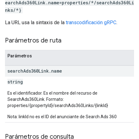
earchAds360Link.name=properties/*/searchAds360Li
nks/*}
La URL usa la sintaxis de la
transcodificación gRPC
.
Parámetros de ruta
Parámetros
search
Ads360Link
.
name
string
Es el identificador. Es el nombre del recurso de
SearchAds360Link. Formato:
properties/{propertyId}/searchAds360Links/{linkId}
Nota: linkId no es el ID del anunciante de Search Ads 360
Parámetros de consulta