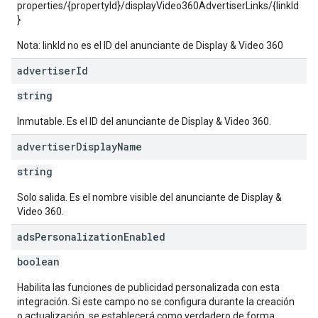
properties/{propertyId}/displayVideo360AdvertiserLinks/{linkId
}
Nota: linkId no es el ID del anunciante de Display & Video 360
advertiser
Id
string
Inmutable. Es el ID del anunciante de Display & Video 360.
advertiser
Display
Name
string
Solo salida. Es el nombre visible del anunciante de Display &
Video 360.
ads
Personalization
Enabled
boolean
Habilita las funciones de publicidad personalizada con esta
integración. Si este campo no se configura durante la creación
o actualización, se establecerá como verdadero de forma