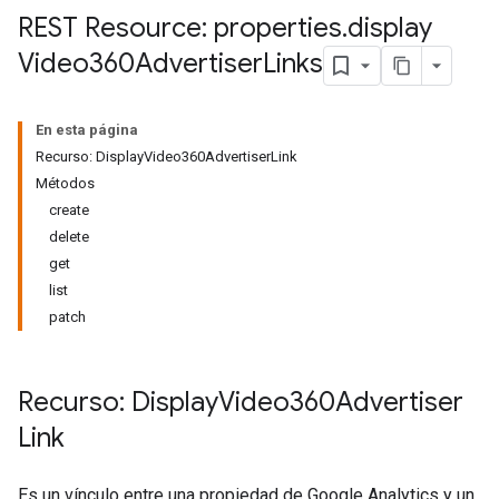
REST Resource: properties
.
display
Video360Advertiser
Links
En esta página
Recurso: DisplayVideo360AdvertiserLink
Métodos
tocolSecrets
create
nversionValueSchema
delete
kProposals
get
ks
list
patch
Recurso: Display
Video360Advertiser
Link
Es un vínculo entre una propiedad de Google Analytics y un