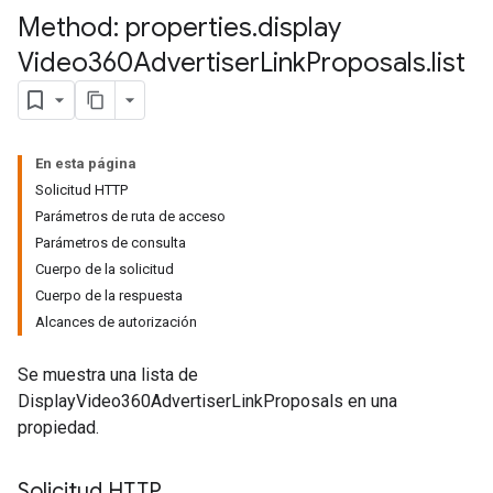
Method: properties
.
display
Video360Advertiser
Link
Proposals
.
list
En esta página
Solicitud HTTP
tocolSecrets
Parámetros de ruta de acceso
nversionValueSchema
Parámetros de consulta
kProposals
Cuerpo de la solicitud
Cuerpo de la respuesta
Alcances de autorización
Se muestra una lista de
DisplayVideo360AdvertiserLinkProposals en una
propiedad.
ks
Solicitud HTTP