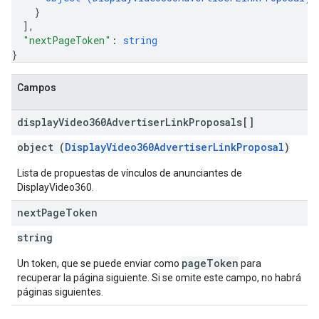
}
]
,
"nextPageToken"
: 
string
}
Campos
display
Video360Advertiser
Link
Proposals[]
object (
DisplayVideo360AdvertiserLinkProposal
)
Lista de propuestas de vínculos de anunciantes de
DisplayVideo360.
next
Page
Token
string
pageToken
Un token, que se puede enviar como
para
recuperar la página siguiente. Si se omite este campo, no habrá
páginas siguientes.