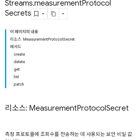
Streams
.
measurement
Protocol
Secrets
이 페이지의 내용
리소스: Measurement
Protocol
Secret
메서드
tocolSecrets
create
delete
get
list
patch
nversionValueSchema
리소스: Measurement
Protocol
Secret
kProposals
ks
측정 프로토콜에 조회수를 전송하는 데 사용되는 보안 비밀 값