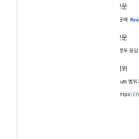
요청 본문
Access
Order
By
Attribution
Settings
요청 본문에
Mea
Batch
Create
Access
Bindings
Response
Batch
Get
Access
Bindings
Response
응답 본문
Batch
Update
Access
Bindings
Response
성공한 경우 응답
Connected
Site
Tag
Data
Redaction
Settings
승인 범위
Data
Retention
Settings
Enhanced
Measurement
Settings
다음 OAuth 범
Google
Signals
Settings
List
Access
Bindings
Response
https://
Run
Access
Report
Response
Data API
개요
측정기준 및 측정항목
속성 ID