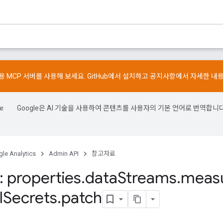
스용 MCP 서버를 사용해 보세요.
GitHub
에서 설치하고
공지사항
에서 자세한 내
Google은 AI 기술을 사용하여 콘텐츠를 사용자의 기본 언어로 번역합니다
le Analytics
Admin API
참고자료
 properties
.
data
Streams
.
meas
l
Secrets
.
patch