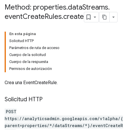
Method: properties
.
data
Streams
.
event
Create
Rules
.
create
En esta página
Solicitud HTTP
Parámetros de ruta de acceso
Cuerpo de la solicitud
Cuerpo de la respuesta
Permisos de autorización
Crea una EventCreateRule.
tocolSecrets
Solicitud HTTP
nversionValueSchema
kProposals
POST
ks
https://analyticsadmin.googleapis.com/v1alpha/{
parent=properties/*/dataStreams/*}/eventCreateR