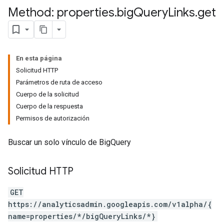
Method: properties
.
big
Query
Links
.
get
En esta página
Solicitud HTTP
Parámetros de ruta de acceso
Cuerpo de la solicitud
Cuerpo de la respuesta
Permisos de autorización
tocolSecrets
nversionValueSchema
Buscar un solo vínculo de BigQuery
kProposals
ks
Solicitud HTTP
GET
https://analyticsadmin.googleapis.com/v1alpha/{
name=properties/*/bigQueryLinks/*}