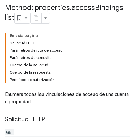
Method: properties
.
access
Bindings
.
list
En esta página
Solicitud HTTP
Parámetros de ruta de acceso
Parámetros de consulta
Cuerpo de la solicitud
Cuerpo de la respuesta
Permisos de autorización
Enumera todas las vinculaciones de acceso de una cuenta
o propiedad.
Solicitud HTTP
tocolSecrets
GET
nversionValueSchema