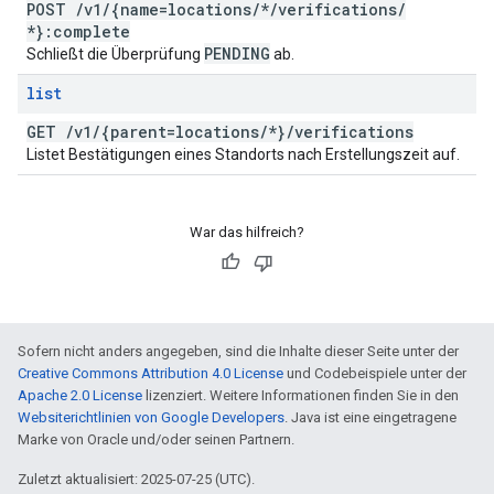
POST
/
v1
/
{name=locations
/
*
/
verifications
/
*}:complete
PENDING
Schließt die Überprüfung
ab.
list
GET
/
v1
/
{parent=locations
/
*}
/
verifications
Listet Bestätigungen eines Standorts nach Erstellungszeit auf.
War das hilfreich?
Sofern nicht anders angegeben, sind die Inhalte dieser Seite unter der
Creative Commons Attribution 4.0 License
und Codebeispiele unter der
Apache 2.0 License
lizenziert. Weitere Informationen finden Sie in den
Websiterichtlinien von Google Developers
. Java ist eine eingetragene
Marke von Oracle und/oder seinen Partnern.
Zuletzt aktualisiert: 2025-07-25 (UTC).