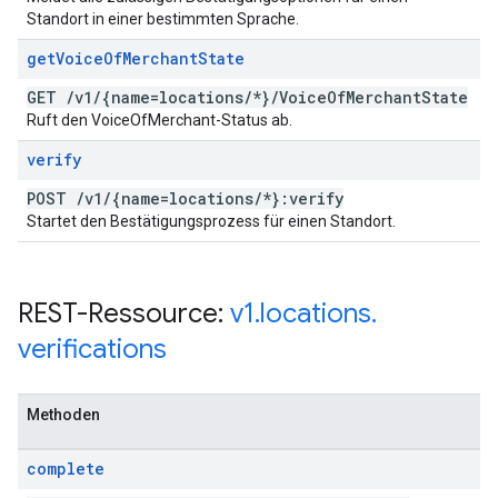
Standort in einer bestimmten Sprache.
get
Voice
Of
Merchant
State
GET
/
v1
/
{name=locations
/
*}
/
Voice
Of
Merchant
State
Ruft den VoiceOfMerchant-Status ab.
verify
POST
/
v1
/
{name=locations
/
*}:verify
Startet den Bestätigungsprozess für einen Standort.
REST-Ressource:
v1
.
locations
.
verifications
Methoden
complete