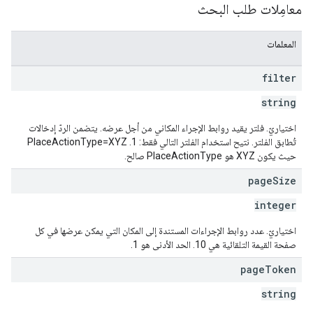
معامِلات طلب البحث
المعلمات
filter
string
اختياريّ. فلتر يقيد روابط الإجراء المكاني من أجل عرضه. يتضمن الردّ إدخالات
تُطابق الفلتر. نتيح استخدام الفلتر التالي فقط: 1. PlaceActionType=XYZ
حيث يكون XYZ هو PlaceActionType صالح.
page
Size
integer
اختياريّ. عدد روابط الإجراءات المستندة إلى المكان التي يمكن عرضها في كل
صفحة القيمة التلقائية هي 10. الحد الأدنى هو 1.
page
Token
string