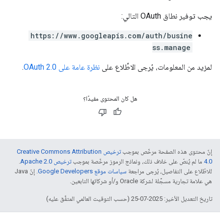
يجب توفير نطاق OAuth التالي:
https://www.googleapis.com/auth/busine
ss.manage
لمزيد من المعلومات، يُرجى الاطِّلاع على
نظرة عامة على OAuth 2.0
.
هل كان المحتوى مفيدًا؟
إنّ محتوى هذه الصفحة مرخّص بموجب
ترخيص Creative Commons Attribution
4.0‏
ما لم يُنصّ على خلاف ذلك، ونماذج الرموز مرخّصة بموجب
ترخيص Apache 2.0‏
.
للاطّلاع على التفاصيل، يُرجى مراجعة
سياسات موقع Google Developers‏
. إنّ Java
هي علامة تجارية مسجَّلة لشركة Oracle و/أو شركائها التابعين.
تاريخ التعديل الأخير: 2025-07-25 (حسب التوقيت العالمي المتفَّق عليه)