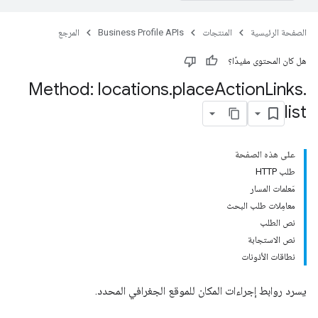
الصفحة الرئيسية
المنتجات
Business Profile APIs
المرجع
هل كان المحتوى مفيدًا؟
Method: locations
.
place
Action
Links
.
list
على هذه الصفحة
طلب HTTP
مَعلمات المسار
معامِلات طلب البحث
نص الطلب
نص الاستجابة
نطاقات الأذونات
يسرد روابط إجراءات المكان للموقع الجغرافي المحدد.