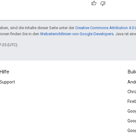
ben, sind die Inhalte dieser Seite unter der
Creative Commons Attribution 4.0 
tionen finden Sie in den
Websiterichtlinien von Google Developers
. Java ist e
7-25 (UTC).
Hilfe
Buil
Support
And
Chr
Fire
Goog
Goog
Goog