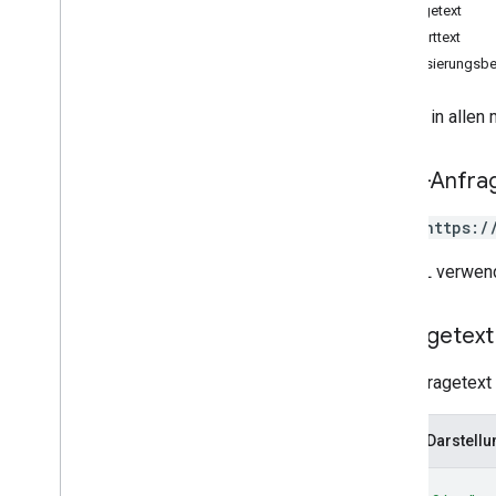
attributes
Anfragetext
categories
Antworttext
chains
Autorisierungsbe
google
Locations
Überblick
Es wird in alle
search
locations
HTTP-Anfra
locations
.
attributes
POST https:/
Typen
Attribute
Value
Type
Die URL verwend
Attribute
Category
View
Anfragetext
Error
Code
Änderungsprotokoll
Der Anfragetext 
Unterkunft
Benachrichtigungen
JSON-Darstellu
Ortsbezogene Aktionen
Fragen und Antworten
{
Bestätigungen