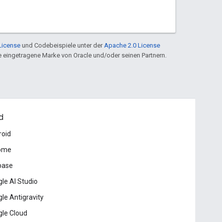
License
und Codebeispiele unter der
Apache 2.0 License
ine eingetragene Marke von Oracle und/oder seinen Partnern.
d
roid
ome
base
le AI Studio
le Antigravity
le Cloud