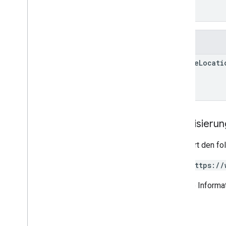
]
}
Felder
google
Locati
Autorisieru
Erfordert den f
https://
Weitere Informat