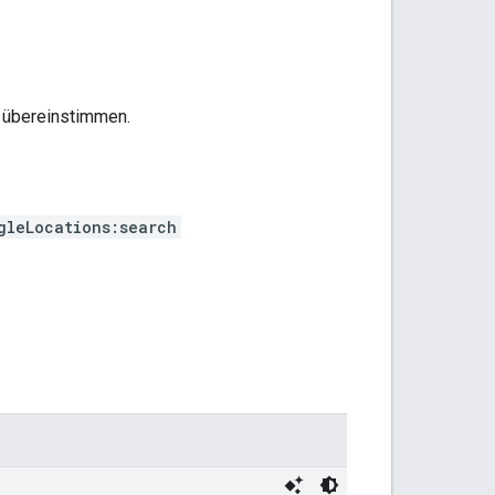
e übereinstimmen.
gleLocations:search