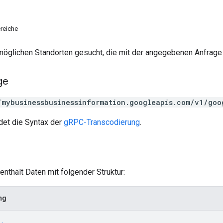
reiche
n möglichen Standorten gesucht, die mit der angegebenen Anfrag
ge
/mybusinessbusinessinformation.googleapis.com/v1/goo
et die Syntax der
gRPC-Transcodierung
.
enthält Daten mit folgender Struktur:
ng