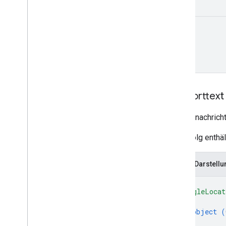
query
Antworttext
Antwortnachrich
Bei Erfolg enthä
JSON-Darstellu
{
"googleLocat
{
object (
}