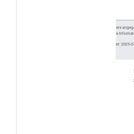
Sofern nicht anders angege
lizenziert. Weitere Informa
Zuletzt aktualisiert: 2025-0
Produktinfo
Nutzungsbedingungen
Nutzungsbeschränkungen
Preise