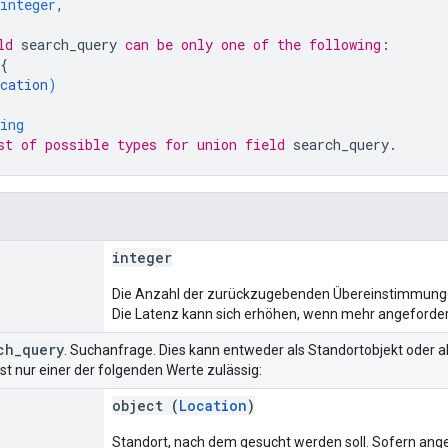
integer
,
ld 
search_query
 can be only one of the following:
{
cation
)
ing
st of possible types for union field 
search_query
.
integer
Die Anzahl der zurückzugebenden Übereinstimmungen.
Die Latenz kann sich erhöhen, wenn mehr angefordert
ch
_
query
. Suchanfrage. Dies kann entweder als Standortobjekt oder 
ist nur einer der folgenden Werte zulässig:
object (
Location
)
Standort, nach dem gesucht werden soll. Sofern ang