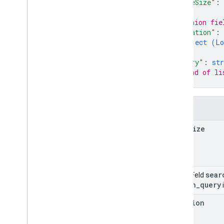
"pageSize"
: 
Leistung
// Union fie
v4
.
9
"location"
: 
v1 media
object (
Lo
Shared
.
Types
}
,
Zeitplan für die Einstellung
"query"
: 
str
// End of li
}
Felder
page
Size
sear
Union-Feld
search
_
query
location