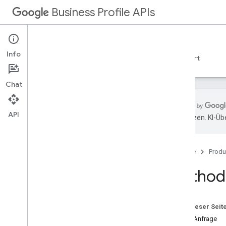
Business Profile APIs
Info
Leitfäden
Referenzen
Beispiele
Support
Chat
API
übersetzen. KI-Üb
Überblick
Kontoverwaltung
Startseite
Produ
Business Calls
Unternehmensinformationen
Method:
Übersicht
v1
REST-Ressourcen
Auf dieser Seit
accounts
.
locations
HTTP-Anfrage