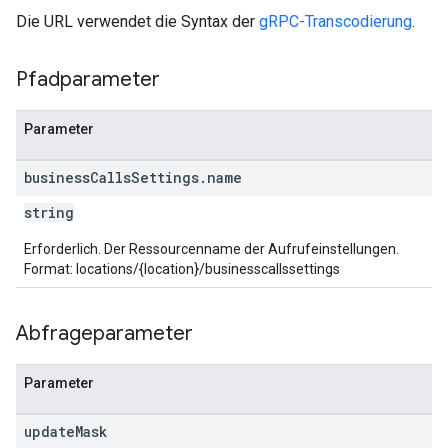
Die URL verwendet die Syntax der
gRPC-Transcodierung
.
Pfadparameter
Parameter
business
Calls
Settings
.
name
string
Erforderlich. Der Ressourcenname der Aufrufeinstellungen.
Format: locations/{location}/businesscallssettings
Abfrageparameter
Parameter
update
Mask