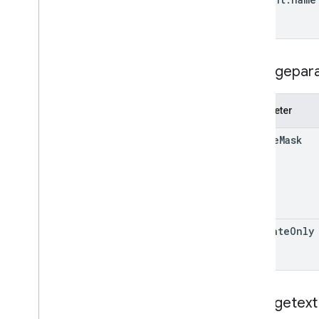
Zeitplan für die Einstellung
Abfragepar
Parameter
update
Mask
validate
Only
Anfragetext