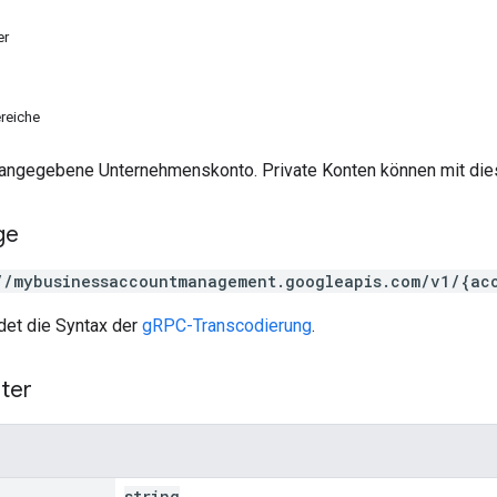
er
reiche
s angegebene Unternehmenskonto. Private Konten können mit dies
ge
//mybusinessaccountmanagement.googleapis.com/v1/{ac
et die Syntax der
gRPC-Transcodierung
.
ter
string