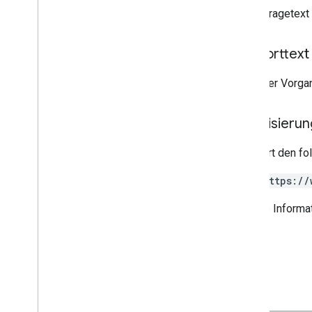
Der Anfragetext 
Antworttext
Wenn der Vorgan
Autorisieru
Erfordert den f
https://
Weitere Informat