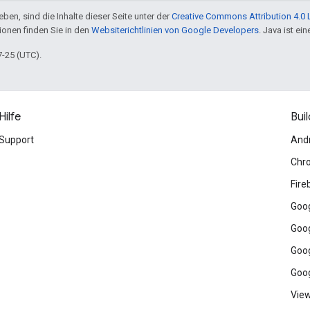
ben, sind die Inhalte dieser Seite unter der
Creative Commons Attribution 4.0 
tionen finden Sie in den
Websiterichtlinien von Google Developers
. Java ist e
7-25 (UTC).
Hilfe
Buil
Support
And
Chr
Fire
Goog
Goog
Goog
Goog
View