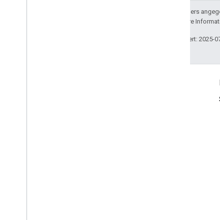
Sofern nicht anders angege
lizenziert. Weitere Informa
Zuletzt aktualisiert: 2025-0
Produktinfo
Nutzungsbedingungen
Nutzungsbeschränkungen
Preise