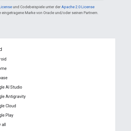
License
und Codebeispiele unter der
Apache 2.0 License
ine eingetragene Marke von Oracle und/oder seinen Partnern.
d
roid
ome
base
le AI Studio
le Antigravity
le Cloud
le Play
 all