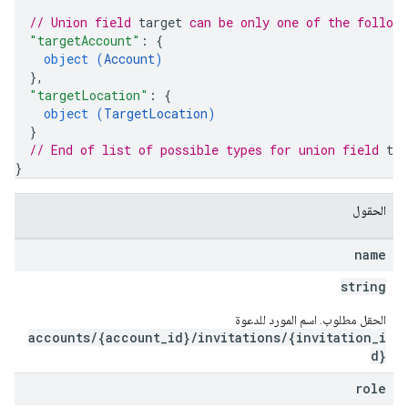
// Union field 
target
 can be only one of the follow
"targetAccount"
: 
{
object (
Account
)
}
,
"targetLocation"
: 
{
object (
TargetLocation
)
}
// End of list of possible types for union field 
tar
}
الحقول
name
string
الحقل مطلوب. اسم المورد للدعوة
accounts/{account_id}/invitations/{invitation_i
d}
role