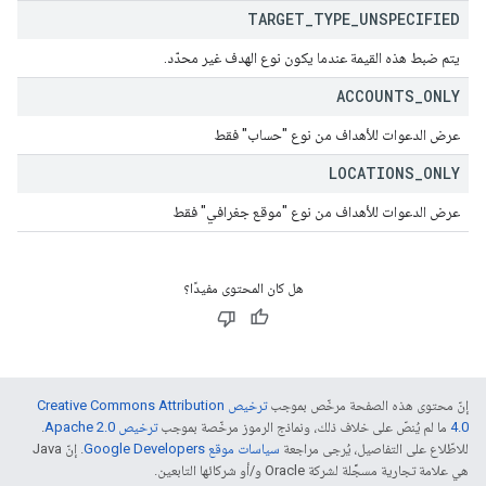
TARGET
_
TYPE
_
UNSPECIFIED
يتم ضبط هذه القيمة عندما يكون نوع الهدف غير محدّد.
ACCOUNTS
_
ONLY
عرض الدعوات للأهداف من نوع "حساب" فقط
LOCATIONS
_
ONLY
عرض الدعوات للأهداف من نوع "موقع جغرافي" فقط
هل كان المحتوى مفيدًا؟
إنّ محتوى هذه الصفحة مرخّص بموجب
ترخيص Creative Commons Attribution
4.0‏
ما لم يُنصّ على خلاف ذلك، ونماذج الرموز مرخّصة بموجب
ترخيص Apache 2.0‏
.
للاطّلاع على التفاصيل، يُرجى مراجعة
سياسات موقع Google Developers‏
. إنّ Java
هي علامة تجارية مسجَّلة لشركة Oracle و/أو شركائها التابعين.