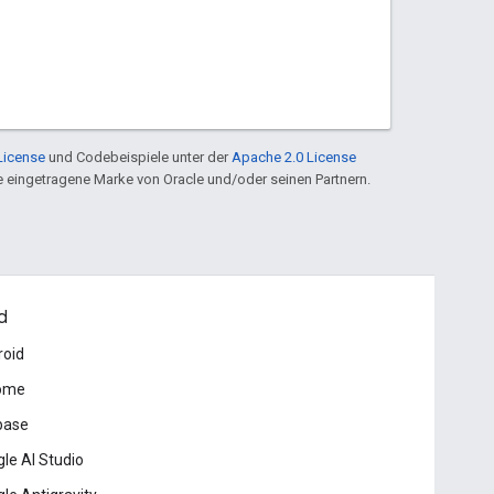
License
und Codebeispiele unter der
Apache 2.0 License
ine eingetragene Marke von Oracle und/oder seinen Partnern.
d
roid
ome
base
le AI Studio