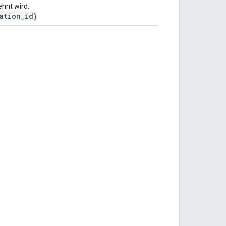
ehnt wird.
ation_id}