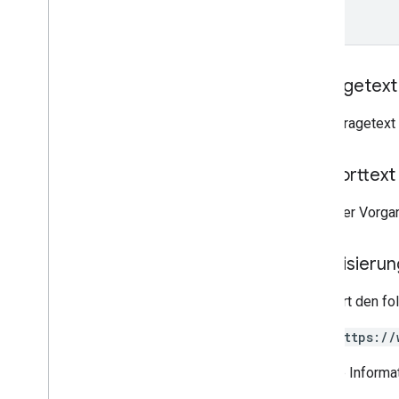
Anfragetext
Der Anfragetext 
Antworttext
Wenn der Vorgang
Autorisieru
Erfordert den f
https://
Weitere Informat