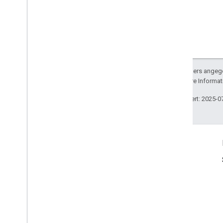
Sofern nicht anders angege
lizenziert. Weitere Informa
Zuletzt aktualisiert: 2025-0
Produktinfo
Nutzungsbedingungen
Nutzungsbeschränkungen
Preise