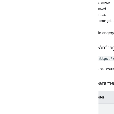
Überblick
Pfadparameter
accept
Anfragetext
decline
Antworttext
list
Autorisierungsbe
locations
locations
.
admins
Lehnt die angeg
Änderungsprotokoll
Business Calls
HTTP-Anfra
Unternehmensinformationen
Unterkunft
POST https:/
Benachrichtigungen
Ortsbezogene Aktionen
Die URL verwend
Fragen und Antworten
Bestätigungen
Pfadparame
Leistung
v4
.
9
Parameter
v1 media
Shared
.
Types
name
Zeitplan für die Einstellung