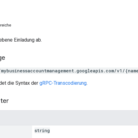
reiche
ebene Einladung ab.
ge
/mybusinessaccountmanagement.googleapis.com/v1/{nam
et die Syntax der
gRPC-Transcodierung
.
ter
string