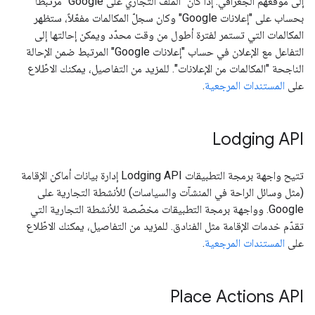
إلى موقعهم الجغرافي. إذا كان "الملف التجاري على Google" مرتبطًا
بحساب على "إعلانات Google" وكان سجلّ المكالمات مفعّلاً، ستظهر
المكالمات التي تستمر لفترة أطول من وقت محدّد ويمكن إحالتها إلى
التفاعل مع الإعلان في حساب "إعلانات Google" المرتبط ضمن الإحالة
الناجحة "المكالمات من الإعلانات". للمزيد من التفاصيل، يمكنك الاطّلاع
على
المستندات المرجعية
.
Lodging API
تتيح واجهة برمجة التطبيقات Lodging API إدارة بيانات أماكن الإقامة
(مثل وسائل الراحة في المنشآت والسياسات) للأنشطة التجارية على
Google. وواجهة برمجة التطبيقات مخصّصة للأنشطة التجارية التي
تقدّم خدمات الإقامة مثل الفنادق. للمزيد من التفاصيل، يمكنك الاطّلاع
على
المستندات المرجعية
.
Place Actions API