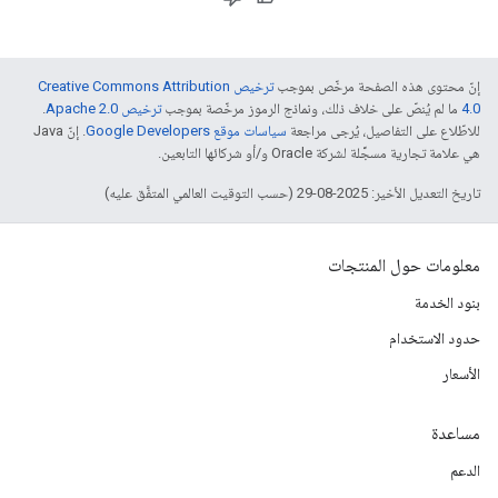
إنّ محتوى هذه الصفحة مرخّص بموجب
ترخيص Creative Commons Attribution
4.0‏
ما لم يُنصّ على خلاف ذلك، ونماذج الرموز مرخّصة بموجب
ترخيص Apache 2.0‏
.
للاطّلاع على التفاصيل، يُرجى مراجعة
سياسات موقع Google Developers‏
. إنّ Java
هي علامة تجارية مسجَّلة لشركة Oracle و/أو شركائها التابعين.
تاريخ التعديل الأخير: 2025-08-29 (حسب التوقيت العالمي المتفَّق عليه)
معلومات حول المنتجات
بنود الخدمة
حدود الاستخدام
الأسعار
مساعدة
الدعم