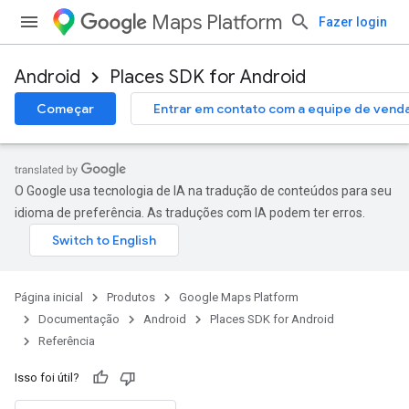
Maps Platform
Fazer login
Android
Places SDK for Android
h
Começar
Entrar em contato com a equipe de vend
l
el.kotlin
kotlin
O Google usa tecnologia de IA na tradução de conteúdos para seu
idioma de preferência. As traduções com IA podem ter erros.
kotlin
tener
odel
Página inicial
Produtos
Google Maps Platform
Documentação
Android
Places SDK for Android
Referência
Isso foi útil?