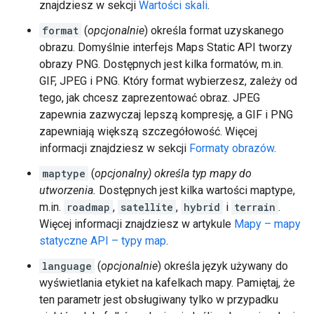
znajdziesz w sekcji
Wartości skali
.
format
(
opcjonalnie
) określa format uzyskanego
obrazu. Domyślnie interfejs Maps Static API tworzy
obrazy PNG. Dostępnych jest kilka formatów, m.in.
GIF, JPEG i PNG. Który format wybierzesz, zależy od
tego, jak chcesz zaprezentować obraz. JPEG
zapewnia zazwyczaj lepszą kompresję, a GIF i PNG
zapewniają większą szczegółowość. Więcej
informacji znajdziesz w sekcji
Formaty obrazów
.
maptype
(
opcjonalny) określa typ mapy do
utworzenia.
Dostępnych jest kilka wartości maptype,
m.in.
roadmap
,
satellite
,
hybrid
i
terrain
.
Więcej informacji znajdziesz w artykule
Mapy – mapy
statyczne API – typy map
.
language
(
opcjonalnie
) określa język używany do
wyświetlania etykiet na kafelkach mapy. Pamiętaj, że
ten parametr jest obsługiwany tylko w przypadku