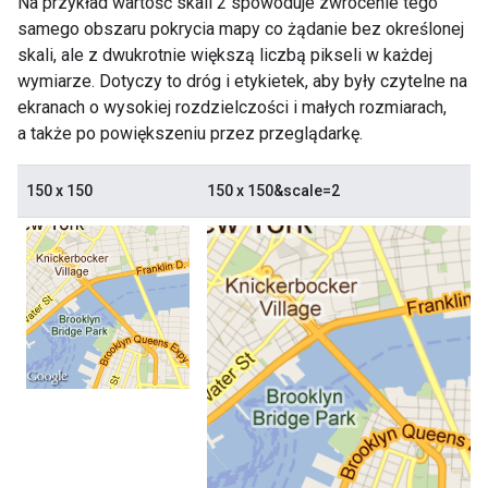
Na przykład wartość skali 2 spowoduje zwrócenie tego
samego obszaru pokrycia mapy co żądanie bez określonej
skali, ale z dwukrotnie większą liczbą pikseli w każdej
wymiarze. Dotyczy to dróg i etykietek, aby były czytelne na
ekranach o wysokiej rozdzielczości i małych rozmiarach,
a także po powiększeniu przez przeglądarkę.
150 x 150
150 x 150&scale=2