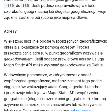
-180
do
180
. Jeśli podasz nieprawidłową wartość
szerokości geograficznej lub długości geograficznej, Twoje
żądanie zostanie odrzucone jako nieprawidłowe.
Adresy
Większość ludzi nie podaje współrzędnych geograficznych;
określają lokalizacje za pomocą
adresów
. Proces
przekształcania adresu w punkt geograficzny nazywa się
geokodowaniem
. Jeśli podasz prawidłowe adresy, usługa
Maps Static API może wykonać geokodowanie za Ciebie.
W dowolnym parametrze, w którym możesz podać
współrzędne geograficzne, możesz zamiast tego podać
ciąg znaków wskazujący
adres
. Google geokoduje adres
i przekazuje interfejsowi Maps Static API współrzędne
geograficzne (długość i szerokości geograficzne), które są
używane do umieszczania znaczników lub wskazywania
lokalizacji. Ciąg znaków powinien być
zakodowany