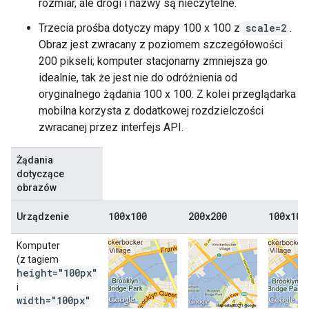
rozmiar, ale drogi i nazwy są nieczytelne.
Trzecia prośba dotyczy mapy 100 x 100 z
scale=2
.
Obraz jest zwracany z poziomem szczegółowości
200 pikseli; komputer stacjonarny zmniejsza go
idealnie, tak że jest nie do odróżnienia od
oryginalnego żądania 100 x 100. Z kolei przeglądarka
mobilna korzysta z dodatkowej rozdzielczości
zwracanej przez interfejs API.
Żądania
dotyczące
obrazów
100x100
200x200
100x100
Urządzenie
Komputer
(z tagiem
height="100px"
i
width="100px"