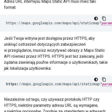
Adres URL interfejsu Maps Static API musi mieć taki
format:
https://maps.googleapis.com/maps/api/staticmap?
param
Jeśli Twoja witryna jest dostępna przez HTTPS, aby
uniknąć ostrzeżeń dotyczących zabezpieczeń
w przeglądarce, musisz wczytywać obrazy z Maps Static
API również przez HTTPS. HTTPS jest też zalecany, jeśli
żądania zawierają poufne informacje o użytkownikach, takie
jak lokalizacja użytkownika:
https:
//maps.googleapis.com/maps/api/staticmap?
param
Niezależnie od tego, czy używasz protokołu HTTP czy
HTTPS, niektóre parametry adresu URL są wymagane,
a niektóre opcjonalne. Zgodnie ze standardem w adresach