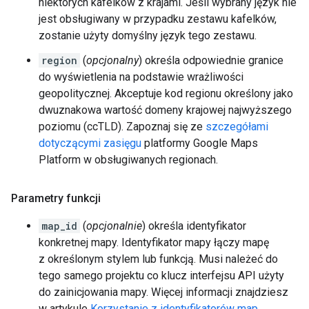
niektórych kafelków z krajami. Jeśli wybrany język nie
jest obsługiwany w przypadku zestawu kafelków,
zostanie użyty domyślny język tego zestawu.
region
(
opcjonalny
) określa odpowiednie granice
do wyświetlenia na podstawie wrażliwości
geopolitycznej. Akceptuje kod regionu określony jako
dwuznakowa wartość domeny krajowej najwyższego
poziomu (ccTLD). Zapoznaj się ze
szczegółami
dotyczącymi zasięgu
platformy Google Maps
Platform w obsługiwanych regionach.
Parametry funkcji
map_id
(
opcjonalnie
) określa identyfikator
konkretnej mapy. Identyfikator mapy łączy mapę
z określonym stylem lub funkcją. Musi należeć do
tego samego projektu co klucz interfejsu API użyty
do zainicjowania mapy. Więcej informacji znajdziesz
w artykule
Korzystanie z identyfikatorów map
.