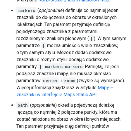
markers
(
opcjonalnie
) definiuje co najmniej jeden
znacznik do dołączenia do obrazu w określonych
lokalizacjach. Ten parametr przyjmuje definicję
pojedynczego znacznika z parametrami
rozdzielonymi znakiem pionowym (
|
). W tym samym
parametrze
|
można umieścić wiele znaczników,
o tym samym stylu. Możesz dodać dodatkowe
znaczniki o różnym stylu, dodając dodatkowe
parametry
|
.
markers
markers
Pamiętaj, że jeśli
podajesz znaczniki mapy, nie musisz określać
parametrów
center
i
zoom
(zwykle są wymagane).
Więcej informacji znajdziesz w artykule
Mapy –
znaczniki w interfejsie Maps Static API
.
path
(
opcjonalnie
) określa pojedynczą ścieżkę
łączącą co najmniej 2 połączone punkty, która ma
zostać nałożona na obraz w określonych miejscach.
Ten parametr przyjmuje ciąg definicji punktów