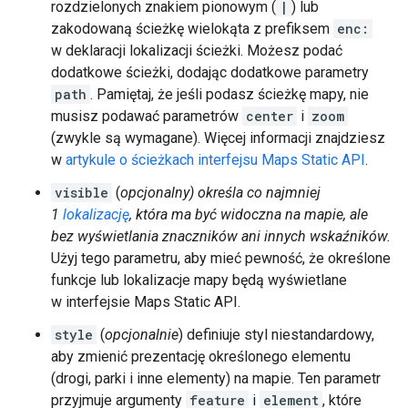
rozdzielonych znakiem pionowym (
|
) lub
zakodowaną ścieżkę wielokąta z prefiksem
enc:
w deklaracji lokalizacji ścieżki. Możesz podać
dodatkowe ścieżki, dodając dodatkowe parametry
path
. Pamiętaj, że jeśli podasz ścieżkę mapy, nie
musisz podawać parametrów
center
i
zoom
(zwykle są wymagane). Więcej informacji znajdziesz
w
artykule o ścieżkach interfejsu Maps Static API
.
visible
(
opcjonalny) określa co najmniej
1
lokalizację
, która ma być widoczna na mapie, ale
bez wyświetlania znaczników ani innych wskaźników.
Użyj tego parametru, aby mieć pewność, że określone
funkcje lub lokalizacje mapy będą wyświetlane
w interfejsie Maps Static API.
style
(
opcjonalnie
) definiuje styl niestandardowy,
aby zmienić prezentację określonego elementu
(drogi, parki i inne elementy) na mapie. Ten parametr
przyjmuje argumenty
feature
i
element
, które