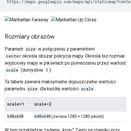
https://maps.googleapis.com/maps/api/staticmap?cente
Rozmiary obrazów
Parametr
size
w połączeniu z parametrem
center
określa obszar pokrycia mapy. Określa też rozmiar
wyjściowy mapy w pikselach po pomnożeniu przez wartość
scale
(domyślnie
1
).
Ta tabela zawiera maksymalne dopuszczalne wartości
parametru
size
dla każdej wartości
scale
.
scale=1
scale=2
640x640
640x640
(zwraca 1280 × 1280 pikseli)
W tym przykładzie żądamy „kroju” Ziemi na równiku przy