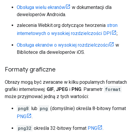
Obsługa wielu ekranów
w dokumentacji dla
deweloperów Androida.
zalecenia Webkit.org dotyczące tworzenia
stron
internetowych o wysokiej rozdzielczości DPI
;
Obsługa ekranów o wysokiej rozdzielczości
w
Bibliotece dla deweloperów iOS.
Formaty graficzne
Obrazy mogą być zwracane w kilku popularnych formatach
grafiki internetowej:
GIF
,
JPEG
i
PNG
. Parametr
format
może przyjmować jedną z tych wartości:
png8
lub
png
(domyślnie) określa 8-bitowy format
PNG
.
png32
określa 32-bitowy format
PNG
.