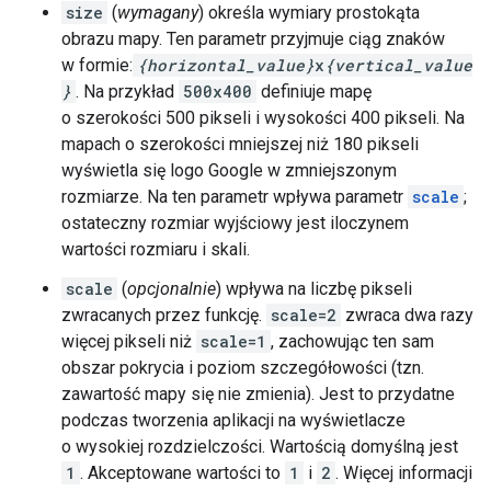
size
(
wymagany
) określa wymiary prostokąta
obrazu mapy. Ten parametr przyjmuje ciąg znaków
w formie:
{horizontal_value}
x
{vertical_value
}
. Na przykład
500x400
definiuje mapę
o szerokości 500 pikseli i wysokości 400 pikseli. Na
mapach o szerokości mniejszej niż 180 pikseli
wyświetla się logo Google w zmniejszonym
rozmiarze. Na ten parametr wpływa parametr
scale
;
ostateczny rozmiar wyjściowy jest iloczynem
wartości rozmiaru i skali.
scale
(
opcjonalnie
) wpływa na liczbę pikseli
zwracanych przez funkcję.
scale=2
zwraca dwa razy
więcej pikseli niż
scale=1
, zachowując ten sam
obszar pokrycia i poziom szczegółowości (tzn.
zawartość mapy się nie zmienia). Jest to przydatne
podczas tworzenia aplikacji na wyświetlacze
o wysokiej rozdzielczości. Wartością domyślną jest
1
. Akceptowane wartości to
1
i
2
. Więcej informacji