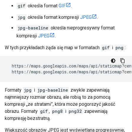
gif
określa format
GIF
.
jpg
określa format kompresji
JPEG
.
jpg-baseline
określa nieprogresywny format
kompresji
JPEG
.
W tych przykładach żąda się map w formatach
gif
i
png
:
https://maps.googleapis.com/maps/api/staticmap?cen
https://maps.googleapis.com/maps/api/staticmap?cen
Formaty
jpg
i
jpg-baseline
zwykle zapewniają
najmniejszy rozmiar obrazu, ale robią to za pomocą
kompresji „ze stratami”, która może pogorszyć jakość
obrazu. Formaty
gif
,
png8
i
png32
zapewniają
kompresję bezstratną.
Większość obrazów JPEG jest wyświetlana progresywnie,