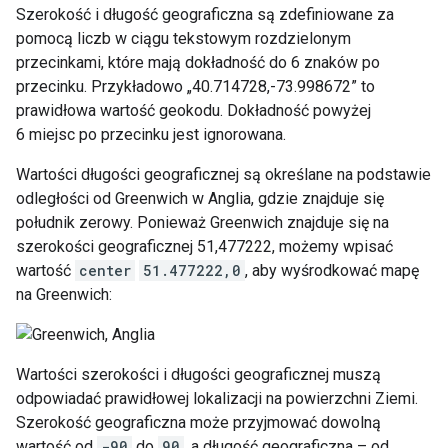
Szerokość i długość geograficzna są zdefiniowane za
pomocą liczb w ciągu tekstowym rozdzielonym
przecinkami, które mają dokładność do 6 znaków po
przecinku. Przykładowo „40.714728,-73.998672” to
prawidłowa wartość geokodu. Dokładność powyżej
6 miejsc po przecinku jest ignorowana.
Wartości długości geograficznej są określane na podstawie
odległości od Greenwich w Anglia, gdzie znajduje się
południk zerowy. Ponieważ Greenwich znajduje się na
szerokości geograficznej 51,477222, możemy wpisać
wartość
center
51.477222,0
, aby wyśrodkować mapę
na Greenwich:
Wartości szerokości i długości geograficznej muszą
odpowiadać prawidłowej lokalizacji na powierzchni Ziemi.
Szerokość geograficzna może przyjmować dowolną
wartość od
-90
do
90
, a długość geograficzna – od