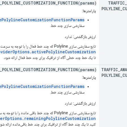
E_POLYLINE_CUSTOMIZATION_FUNCTION(params)
TRAFFIC
_
POLYLINE
_
C
پارامترها:
ePolylineCustomizationFunctionParams
سفارشی سازی چند خط.
ارزش بازگشتی:
ندارد
تابع سفارشی سازی Polyline که چند خط فعال را با توجه به سرعت خواندن آن رنگ می کند. این تابع را به عنوان
oviderOptions.activePolylineCustomization
تا یک خط چند خطی آگاه از ترافیک برای چند خط فعال ارائه شود.
G_POLYLINE_CUSTOMIZATION_FUNCTION(params)
TRAFFIC
_
AWA
POLYLINE
_
C
پارامترها:
ePolylineCustomizationFunctionParams
سفارشی سازی چند خط.
ارزش بازگشتی:
ندارد
تابع سفارشی سازی Polyline که چند خط باقی مانده را با توجه به سرعت خواندن آن رنگ می کند. این تابع را به‌عنوان
erOptions.remainingPolylineCustomization
کنید تا یک چند خط آگاه از ترافیک برای چند خط باقی‌مانده ارائه شود