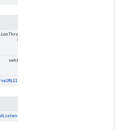
خواص
tion
Threshold
Millis
vehicle
Id
rval
Millis
ارثی:
روش ها
dd
Listener
ارثی: