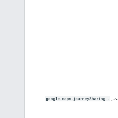
لاس
.
google.maps.journeySharing