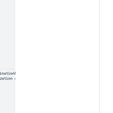
ination
Marker
zation
optional