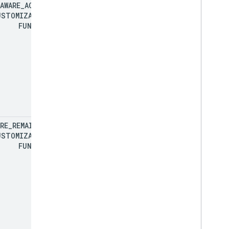
AWARE
_
ACTIVE
_
USTOMIZATION
_
FUNCTION
RE
_
REMAINING
_
USTOMIZATION
_
FUNCTION