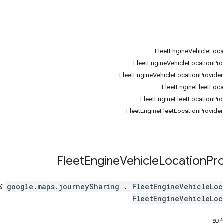
Fleet
Engine
Vehicle
Location
Pr
FleetEngineVehicleLoc
.
google.maps.journeySharing
ک
FleetEngineVehicleLoc
درو