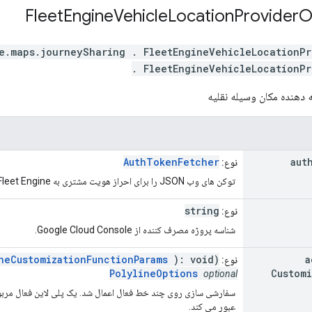
Fleet
Engine
Vehicle
Location
Provider
O
e.maps.journeySharing
.
FleetEngineVehicleLocationPr
. FleetEngineVehicleLocationPr
ه دهنده مکان وسیله نقلیه
AuthTokenFetcher
aut
نوع:
توکن های وب JSON را برای احراز هویت مشتری به Fleet Engine ارائه می دهد.
string
نوع:
شناسه پروژه مصرف کننده از Google Cloud Console.
neCustomizationFunctionParams
): void)|
(function(
a
نوع:
PolylineOptions
Customi
optional
سفارشی سازی روی چند خط فعال اعمال شد. یک پلی لاین فعال مرب
عبور می کند.