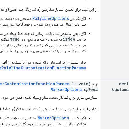
از این فیلد برای تعیین استایل سفارشی (مانند رنگ چند خطی) و تعام
PolylineOptions
اگر یک شی
مشخص شده باشد، تغیی
پلی لاین اعمال می شود و در صورت وجود گزینه های پیش 
اگر تابعی مشخص شده باشد، زمانی که چند خط ایجاد می شود
true
isNew
پارامتر
در شیء پارامترهای تابع روی
تنظیم ش
کند، صرف نظر از اینکه داده های مربوط به این چند خط تغییر
برای لیستی از پارامترهای ارائه شده و موارد استفاده از آنها،
ePolylineCustomizationFunctionParams
erCustomizationFunctionParams
): void)|
(function(
dest
نوع:
MarkerOptions
Customi
optional
سفارشی سازی برای نشانگر مقصد سفر وسیله نقلیه اعمال می شود.
از این فیلد برای تعیین استایل سفارشی (مانند نماد نشانگر) و تعامل 
MarkerOptions
اگر یک شی
مشخص شده باشد، تغییرات
نشانگر اعمال می شود و در صورت وجود گزینه های پیش فر