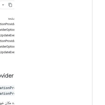
نقشه های سه بعدی
محیطی (آلفا)
اشتراک گذاری سفر
نمای نقشه
در این صفحه
Authentication
کلاس FleetEngineVehicleLocationProvider
سفارشی سازی UI
رابط FleetEngineVehicleLocationProviderOptions
نهادهای موتور ناوگان
رابط FleetEngineVehicleLocationProviderUpdateEvent
پیشرفت سفر و سفارش
کلاس FleetEngineFleetLocationProvider
ردیابی ناوگان - آخرین مایل ناوگان، ردیابی
رابط FleetEngineFleetLocationProviderOptions
ناوگان - ناوگان آخرین مایل، ردیابی ناوگان
رابط FleetEngineFleetLocationProviderUpdateEvent
- ناوگان آخرین مایل، ردیابی ناوگان -
ناوگان آخرین مایل
ردیابی ناوگان - سواری و تحویل بر
حسب تقاضا
پیگیری حمل و نقل
کلاس
ovider
رابط های کتابخانه
مرجع API نسخه ۳
۶۴ (کانال سه ماهه)
.
ationProvider
مرجع API نسخه ۳
۶۳
.
ationProvider
مرجع API نسخه ۳
۶۲
.
ارائه دهنده مکان خو