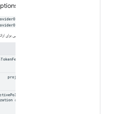
رابط
ptions
oviderOptions
oviderOptions
گزینه هایی برای ارائ
خواص
h
Token
Fetcher
project
Id
ctive
Polyline
zation
optional