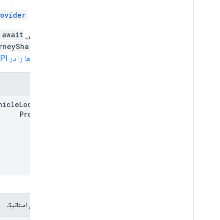
این کلاس
rovider
با فراخوانی
 await
rneySharing")
کتابخانه ها را در Maps JavaScript API
سازنده
hicle
Location
Provider
روش های استاتیک