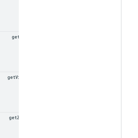
get
Title
get
Visible
get
ZIndex