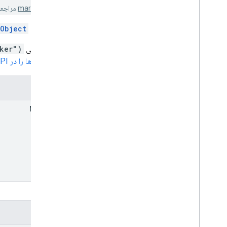
markers/migration
مراجعه 
این کلاس
Object
با فراخوانی
ker")
کتابخانه ها را در Maps JavaScript API
سازنده
Marker
ثابت ها