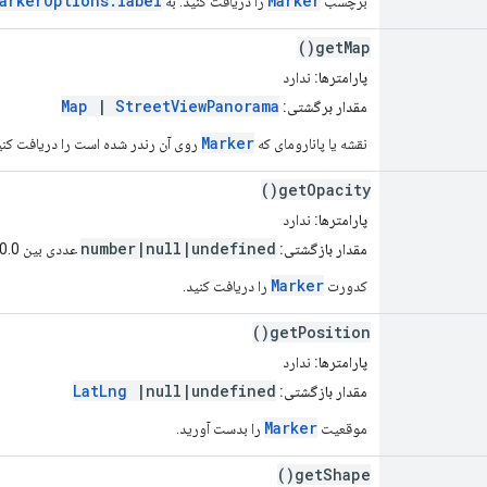
arkerOptions.label
Marker
برچسب
را دریافت کنید. به
getMap()
پارامترها:
ندارد
Map
|
StreetViewPanorama
مقدار برگشتی:
Marker
نقشه یا پانارومای که
روی آن رندر شده است را دریافت کنی
getOpacity()
پارامترها:
ندارد
number|null|undefined
مقدار بازگشتی:
عددی بین 0.0 و 1.0.
Marker
کدورت
را دریافت کنید.
getPosition()
پارامترها:
ندارد
LatLng
|null|undefined
مقدار بازگشتی:
Marker
موقعیت
را بدست آورید.
getShape()