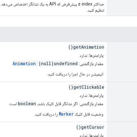
تنظیم کنید.
getAnimation()
پارامترها:
ندارد
Animation
|null|undefined
مقدار بازگشتی:
انیمیشن در حال اجرا را دریافت کنید.
getClickable()
پارامترها:
ندارد
boolean
مقدار بازگشتی:
اگر نشانگر قابل کلیک باشد،
است.
Marker
وضعیت قابل کلیک
را دریافت کنید.
getCursor()
پارامترها:
ندارد