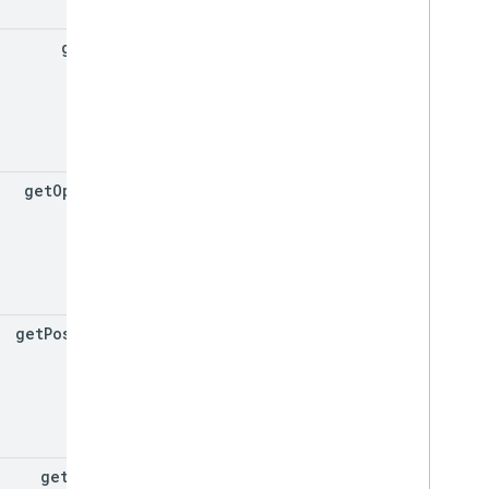
get
Map
get
Opacity
get
Position
get
Shape