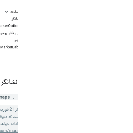
داده ها
عناصر DOM
در این صفحه
KML
کلاس نشانگر
پوشش های تصویر
رابط MarkerOptions
کتابخانه طراحی
ثابت های رفتار برخور
حداکثر زوم
رابط آیکون
نشانگر (منسوخ شده)
رابط MarkerLabel
نقشه‌های حرارتی (منسوخ شده)
نمای خیابان
مکان ها
مسیرها
نقشه های سه بعدی
کلاس
نشانگر
محیطی (آلفا)
اشتراک گذاری سفر
maps
.
Marker
رابط های کتابخانه
مرجع API نسخه ۳
۶۴ (کانال سه ماهه)
.
منسوخ شده:
از 21 فوریه 2024، google.maps.Marker منسوخ شده است. لطفاً به جای آن از
مرجع API نسخه ۳
۶۳
.
برنامه‌ریزی نشده است که متوق
مرجع API نسخه ۳
۶۲
.
هر رگرسیون عمده ادامه خواهد داد، اشکالات موجود در google.maps.Marker رسیدگی نخواهد شد. حداقل 
e.com/maps/deprecations