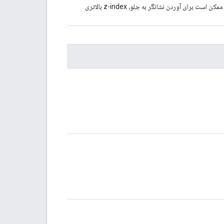
حداکثر z-index پیش‌فرض که API به یک نشانگر اختصاص می‌دهد. ممکن است برای آوردن نشانگر به جلو، z-index بالاتری