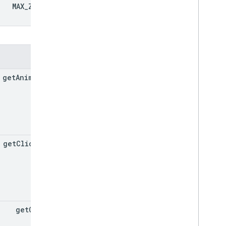
MAX
_
ZINDEX
روش ها
get
Animation
get
Clickable
get
Cursor