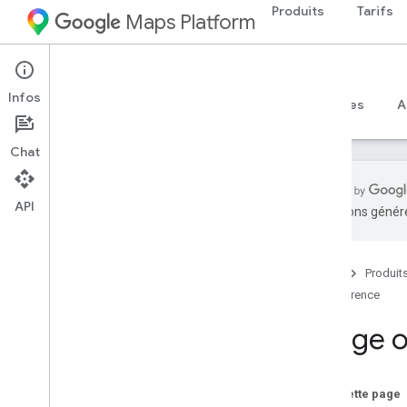
Produits
Tarifs
Maps Platform
Web
Maps JavaScript API
Infos
Guides
Référence
Exemples
Ressources
A
Chat
API
traductions généré
Documentation de référence de l'API v3
.
65 (version hebdomadaire)
Aperçu
Accueil
Produit
Concepts généraux
Référence
Cartes
Image o
Dessiner sur la carte
Repères avancés
Fenêtre d'informations
Sur cette page
Polygones