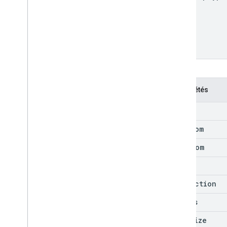
Propriétés
alt
max
Zoom
min
Zoom
name
projection
radius
tile
Size