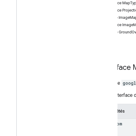
Interface MapTy
Données
Interface Project
Éléments DOM
Classe ImageMa
KML
Interface Image
Superpositions d'images
Classe GroundOv
Bibliothèque de dessins
Max Zoom
Marqueur (obsolète)
Cartes de densité (obsolètes)
Street View
Interface
Places
Routes
Interface
googl
Cartes 3D
Environnement (alpha)
Cette interface 
Partage de trajet
Interfaces de bibliothèque
Propriétés
Documentation de référence de l'API v3
.
64 (version trimestrielle)
max
Zoom
Documentation de référence de l'API v3
.
63