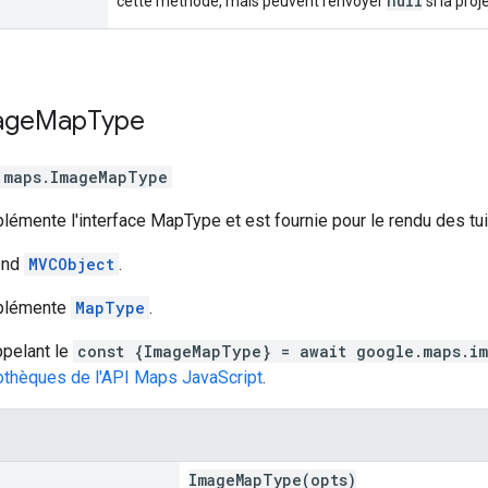
null
cette méthode, mais peuvent renvoyer
si la pro
age
Map
Type
.maps
.
ImageMapType
lémente l'interface MapType et est fournie pour le rendu des tui
end
MVCObject
.
mplémente
MapType
.
pelant le
const {ImageMapType} = await google.maps.im
iothèques de l'API Maps JavaScript
.
ImageMapType(opts)