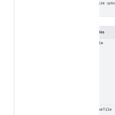
tile
Size
optio
Méthodes
get
Tile
release
Tile