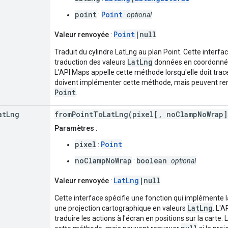
point
Point
:
optional
Point
|null
Valeur renvoyée
:
Traduit du cylindre LatLng au plan Point. Cette interfa
LatLng
traduction des valeurs
données en coordonnées
L'API Maps appelle cette méthode lorsqu'elle doit trace
doivent implémenter cette méthode, mais peuvent r
Point
.
at
Lng
fromPointToLatLng(pixel[, noClampNoWrap]
Paramètres
:
pixel
Point
:
noClampNoWrap
boolean
:
optional
LatLng
|null
Valeur renvoyée
:
Cette interface spécifie une fonction qui implémente
LatLng
une projection cartographique en valeurs
. L'
traduire les actions à l'écran en positions sur la carte.