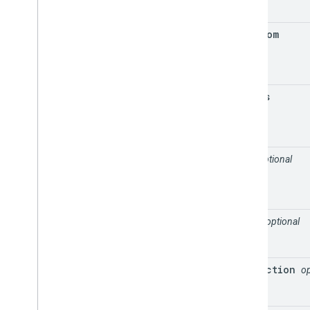
Documentation de référence de l'API v3
.
62
min
Zoom
radius
alt
optional
name
optional
projection
op