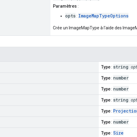
Paramètres
:
opts
ImageMapTypeOptions
:
Crée un ImageMapType à l'aide des Image
string
Type
:
opt
number
Type
:
number
Type
:
string
Type
:
opt
Projectio
Type
:
number
Type
:
Size
Type
: