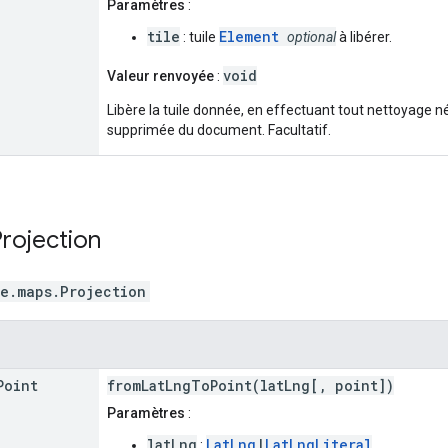
Paramètres
:
tile
Element
: tuile
optional
à libérer.
void
Valeur renvoyée
:
Libère la tuile donnée, en effectuant tout nettoyage né
supprimée du document. Facultatif.
Projection
e.maps
.
Projection
Point
fromLatLngToPoint(latLng[, point])
Paramètres
:
latLng
LatLng
|
LatLngLiteral
: