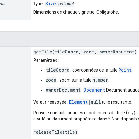
Size
nal
Type
:
optional
Dimensions de chaque vignette. Obligatoire.
getTile(tileCoord, zoom, ownerDocument)
Paramètres
:
tileCoord
Point
: coordonnées de la tuile
.
zoom
number
: zoom sur la tuile
.
ownerDocument
Document
:
Document auquel 
Element
|null
Valeur renvoyée
:
tuile résultante.
Renvoie une tuile pour les coordonnées de tuile (x, y) 
ajouté au document propriétaire donné. Non disponible
releaseTile(tile)