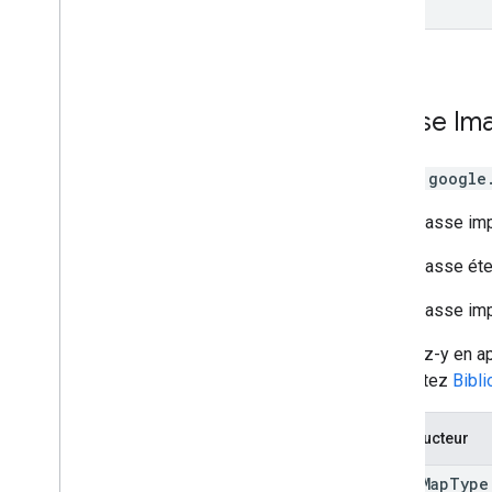
Classe
Im
Classe
google
Cette classe imp
Cette classe ét
Cette classe i
Accédez-y en ap
Consultez
Bibl
Constructeur
Image
Map
Type