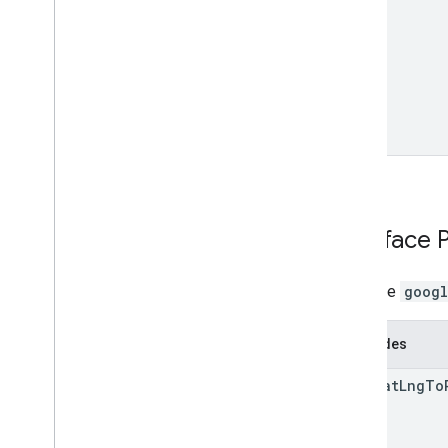
Interface
Interface
googl
Méthodes
from
Lat
Lng
To