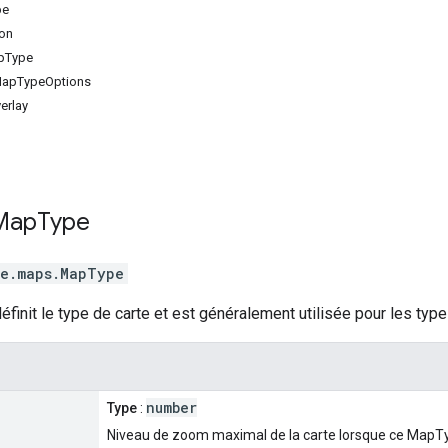
pe
ion
pType
MapTypeOptions
erlay
Map
Type
e.maps
.
MapType
définit le type de carte et est généralement utilisée pour les ty
number
Type
:
Niveau de zoom maximal de la carte lorsque ce MapTyp