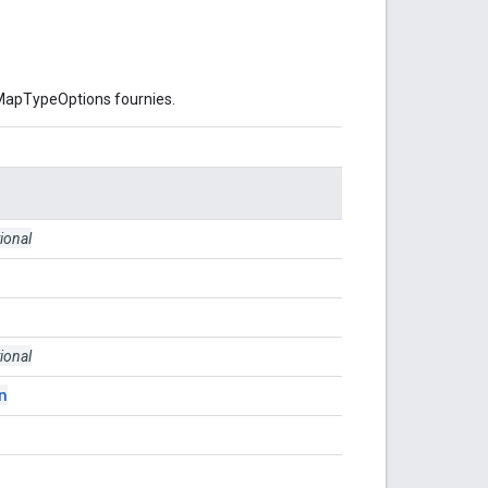
MapTypeOptions fournies.
ional
ional
n