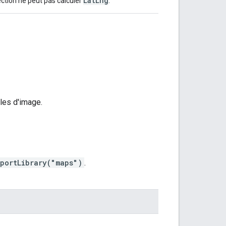
LatLng
jection ne peut pas calculer
.
les d'image.
portLibrary("maps")
.