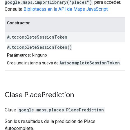
google.maps.importLibrary("places")
para acceder.
Consulta
Bibliotecas en la API de Maps JavaScript
.
Constructor
Autocomplete
Session
Token
AutocompleteSessionToken()
Parámetros:
Ninguno
AutocompleteSessionToken
Crea una instancia nueva de
.
Clase
Place
Prediction
Clase
google.maps.places
.
PlacePrediction
Son los resultados de la predicción de Place
Autocomplete.