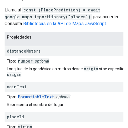
Llama al
const {PlacePrediction} = await
google.maps.importLibrary("places")
para acceder.
Consulta
Bibliotecas en la API de Maps JavaScript
.
Propiedades
distance
Meters
number
Tipo:
optional
origin
Longitud de la geodésica en metros desde
si se especifica
origin
.
main
Text
FormattableText
Tipo:
optional
Representa el nombre del lugar.
place
Id
string
Tipo: