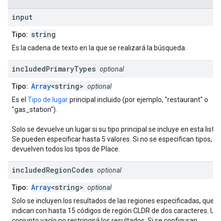
input
string
Tipo:
Es la cadena de texto en la que se realizará la búsqueda.
included
Primary
Types
optional
Array
<string>
Tipo:
optional
Es el
Tipo de lugar
principal incluido (por ejemplo, "restaurant" o
"gas_station").
Solo se devuelve un lugar si su tipo principal se incluye en esta lista.
Se pueden especificar hasta 5 valores. Si no se especifican tipos, se
devuelven todos los tipos de Place.
included
Region
Codes
optional
Array
<string>
Tipo:
optional
Solo se incluyen los resultados de las regiones especificadas, que s
indican con hasta 15 códigos de región CLDR de dos caracteres. Un
conjunto vacío no restringirá los resultados. Si se configuran