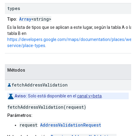
types
Array
<string>
Tipo:
Es la lista de tipos que se aplican a este lugar, según la tabla A o la
tabla B en
https://developers.google.com/maps/documentation/places/web-
service/place-types
.
Métodos
fetch
Address
Validation
Aviso:
Solo está disponible en el
canal v=beta
.
fetchAddressValidation(request)
Parámetros:
request
AddressValidationRequest
: