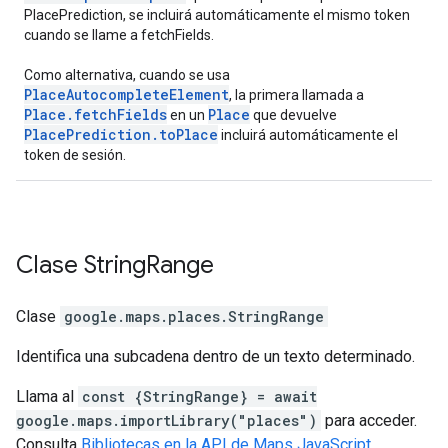
PlacePrediction, se incluirá automáticamente el mismo token
cuando se llame a fetchFields.
Como alternativa, cuando se usa
PlaceAutocompleteElement
, la primera llamada a
Place.fetchFields
Place
en un
que devuelve
PlacePrediction.toPlace
incluirá automáticamente el
token de sesión.
Clase
String
Range
Clase
google.maps.places
.
StringRange
Identifica una subcadena dentro de un texto determinado.
Llama al
const {StringRange} = await
google.maps.importLibrary("places")
para acceder.
Consulta
Bibliotecas en la API de Maps JavaScript
.