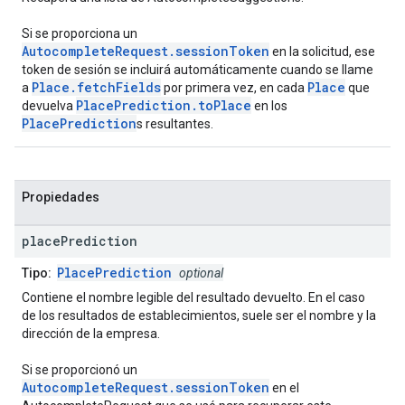
Si se proporciona un
AutocompleteRequest.sessionToken
en la solicitud, ese
token de sesión se incluirá automáticamente cuando se llame
Place.fetchFields
Place
a
por primera vez, en cada
que
PlacePrediction.toPlace
devuelva
en los
PlacePrediction
s resultantes.
Propiedades
place
Prediction
PlacePrediction
Tipo:
optional
Contiene el nombre legible del resultado devuelto. En el caso
de los resultados de establecimientos, suele ser el nombre y la
dirección de la empresa.
Si se proporcionó un
AutocompleteRequest.sessionToken
en el