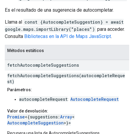
Es el resultado de una sugerencia de autocompletar.
Llama al
const {AutocompleteSuggestion} = await
google.maps.importLibrary("places")
para acceder.
Consulta
Bibliotecas en la API de Maps JavaScript
.
Métodos estáticos
fetch
Autocomplete
Suggestions
fetchAutocompleteSuggestions(autocompleteReque
st)
Parámetros:
autocompleteRequest
AutocompleteRequest
:
Valor de devolución:
Promise
<{suggestions:
Array
<
AutocompleteSuggestion
>}>
Recupera una lista de AutocompleteSuggestions.