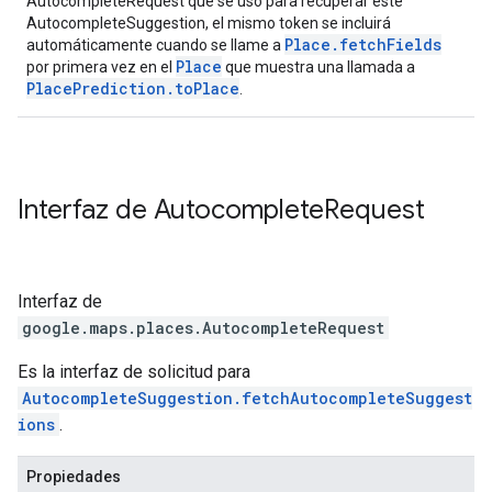
AutocompleteRequest que se usó para recuperar este
AutocompleteSuggestion, el mismo token se incluirá
Place.fetchFields
automáticamente cuando se llame a
Place
por primera vez en el
que muestra una llamada a
PlacePrediction.toPlace
.
Interfaz de
Autocomplete
Request
Interfaz de
google.maps.places
.
AutocompleteRequest
Es la interfaz de solicitud para
AutocompleteSuggestion.fetchAutocompleteSuggest
ions
.
Propiedades