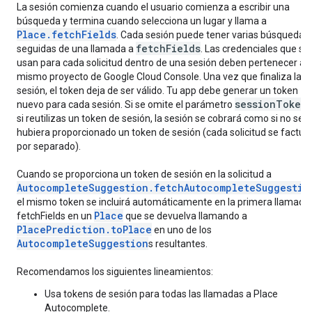
La sesión comienza cuando el usuario comienza a escribir una
búsqueda y termina cuando selecciona un lugar y llama a
Place.fetchFields
. Cada sesión puede tener varias búsquedas,
fetchFields
seguidas de una llamada a
. Las credenciales que se
usan para cada solicitud dentro de una sesión deben pertenecer al
mismo proyecto de Google Cloud Console. Una vez que finaliza la
sesión, el token deja de ser válido. Tu app debe generar un token
sessionToken
nuevo para cada sesión. Si se omite el parámetro
,
si reutilizas un token de sesión, la sesión se cobrará como si no se
hubiera proporcionado un token de sesión (cada solicitud se factur
por separado).
Cuando se proporciona un token de sesión en la solicitud a
AutocompleteSuggestion.fetchAutocompleteSuggestio
el mismo token se incluirá automáticamente en la primera llamada
Place
fetchFields en un
que se devuelva llamando a
PlacePrediction.toPlace
en uno de los
AutocompleteSuggestion
s resultantes.
Recomendamos los siguientes lineamientos:
Usa tokens de sesión para todas las llamadas a Place
Autocomplete.