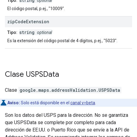
string
Tipo:
optional
El código postal, p.ej., "10009".
zip
Code
Extension
string
Tipo:
optional
Es la extensión del código postal de 4 dígitos, p.ej., "5023".
Clase
USPSData
Clase
google.maps.addressValidation
.
USPSData
Aviso:
Solo está disponible en el
canal v=beta
.
Son los datos del USPS para la dirección. No se garantiza
que USPSData se complete por completo para cada
dirección de EE.UU. o Puerto Rico que se envíe a la API de