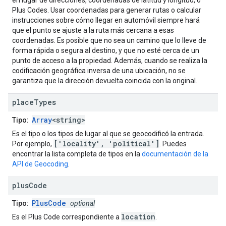
en lugar de direcciones, coordenadas de latitud y longitud, o
Plus Codes. Usar coordenadas para generar rutas o calcular
instrucciones sobre cómo llegar en automóvil siempre hará
que el punto se ajuste a la ruta más cercana a esas
coordenadas. Es posible que no sea un camino que lo lleve de
forma rápida o segura al destino, y que no esté cerca de un
punto de acceso a la propiedad. Además, cuando se realiza la
codificación geográfica inversa de una ubicación, no se
garantiza que la dirección devuelta coincida con la original.
place
Types
Array
<string>
Tipo:
Es el tipo o los tipos de lugar al que se geocodificó la entrada.
['locality', 'political']
Por ejemplo,
. Puedes
encontrar la lista completa de tipos en la
documentación de la
API de Geocoding
.
plus
Code
PlusCode
Tipo:
optional
location
Es el Plus Code correspondiente a
.