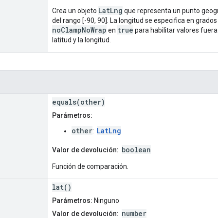
LatLng
Crea un objeto
que representa un punto geográ
del rango [-90, 90]. La longitud se especifica en grado
noClampNoWrap
true
en
para habilitar valores fuera
latitud y la longitud.
equals(other)
Parámetros:
other
LatLng
:
boolean
Valor de devolución:
Función de comparación.
lat()
Parámetros:
Ninguno
number
Valor de devolución: