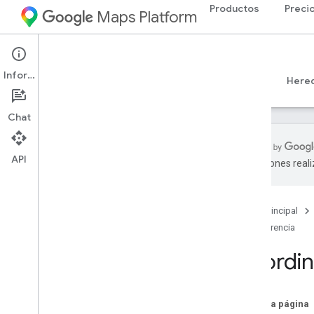
Productos
Preci
Maps Platform
Web
Maps JavaScript API
Información
Guías
Referencia
Ejemplos
Recursos
Here
Chat
API
traducciones real
Referencia de la API v3
.
65 (canal
semanal)
Descripción general
Página principal
Conceptos globales
Referencia
Maps
Coordin
Maps
Web
GL
Coordenadas
En esta página
Diseño basado en datos