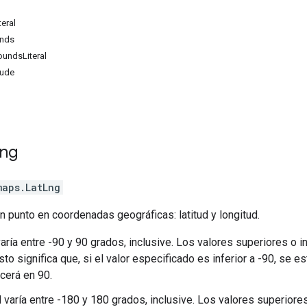
teral
nds
ounds
Literal
tude
ng
maps
.
LatLng
n punto en coordenadas geográficas: latitud y longitud.
varía entre -90 y 90 grados, inclusive. Los valores superiores o i
Esto significa que, si el valor especificado es inferior a -90, se 
cerá en 90.
d varía entre -180 y 180 grados, inclusive. Los valores superiores