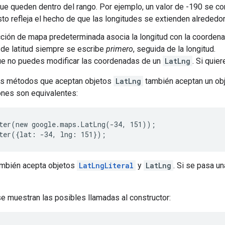
que queden dentro del rango. Por ejemplo, un valor de -190 se con
sto refleja el hecho de que las longitudes se extienden alrededor
cción de mapa predeterminada asocia la longitud con la coordena
 de latitud siempre se escribe
primero
, seguida de la longitud.
ue no puedes modificar las coordenadas de un
LatLng
. Si quie
os métodos que aceptan objetos
LatLng
también aceptan un ob
ones son equivalentes:
ter(new google.maps.LatLng(-34, 151));
ter({lat: -34, lng: 151}); 
también acepta objetos
LatLngLiteral
y
LatLng
. Si se pasa u
se muestran las posibles llamadas al constructor: