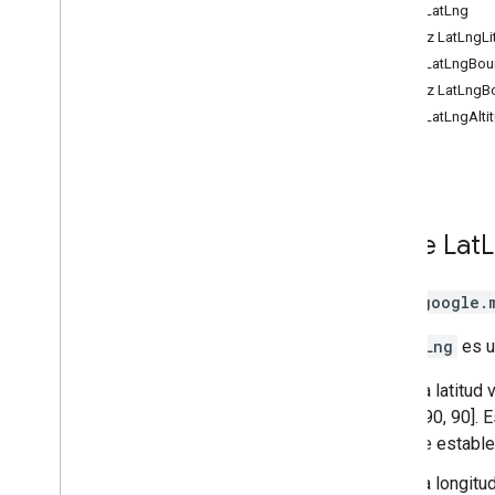
Clase Lat
Lng
Controles
Interfaz Lat
Lng
Li
Biblioteca de geometría
Clase Lat
Lng
Bou
Dibujo en el mapa
Interfaz Lat
Lng
B
Street View
Clase Lat
Lng
Alti
Places
Routes
Mapas 3D
Ambiental (versión alfa)
Viajes compartidos
Clase
Lat
L
Interfaces de bibliotecas
Referencia de la API v3
.
64 (canal
Clase
google.
trimestral)
Referencia de la API v3
.
63
Un
LatLng
es u
Referencia de la API v3
.
62
La latitud 
[-90, 90]. 
se estable
La longitu