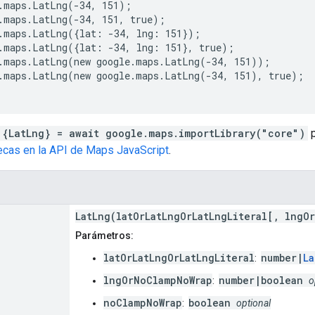
.maps.LatLng(-34, 151);
.maps.LatLng(-34, 151, true);
.maps.LatLng({lat: -34, lng: 151});
.maps.LatLng({lat: -34, lng: 151}, true);
.maps.LatLng(new google.maps.LatLng(-34, 151));
.maps.LatLng(new google.maps.LatLng(-34, 151), true);
 {LatLng} = await google.maps.importLibrary("core")
p
tecas en la API de Maps JavaScript
.
LatLng(latOrLatLngOrLatLngLiteral[, lngO
Parámetros:
latOrLatLngOrLatLngLiteral
number|
La
:
lngOrNoClampNoWrap
number|boolean
:
o
noClampNoWrap
boolean
:
optional