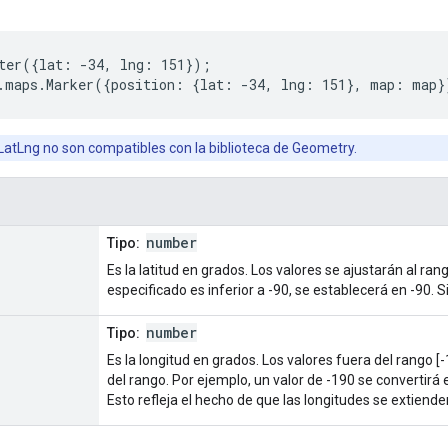
ter({lat: -34, lng: 151});
.maps.Marker({position: {lat: -34, lng: 151}, map: map}
s LatLng no son compatibles con la biblioteca de Geometry.
number
Tipo:
Es la latitud en grados. Los valores se ajustarán al rango
especificado es inferior a -90, se establecerá en -90. S
number
Tipo:
Es la longitud en grados. Los valores fuera del rango 
del rango. Por ejemplo, un valor de -190 se convertirá 
Esto refleja el hecho de que las longitudes se extiende