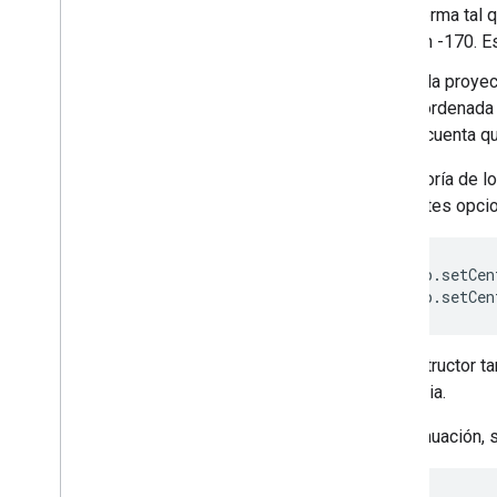
forma tal 
en -170. E
Si bien la proye
Y, la coordenada
Ten en cuenta q
La mayoría de l
siguientes opci
 map.setCen
 map.setCen
El constructor 
una copia.
A continuación, 