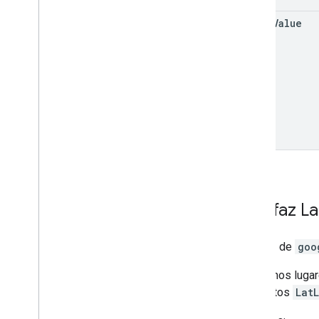
to
Url
Value
Interfaz
La
Interfaz de
goo
En muchos lugare
en objetos
Lat