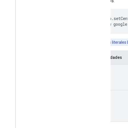
Ejemplos:
 map.setCen
 new google
Los objetos literale
Propiedades
lat
lng