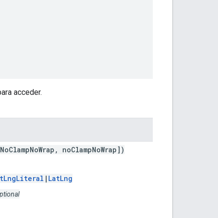
ara acceder.
rNoClampNoWrap, noClampNoWrap])
tLngLiteral
|
LatLng
ptional