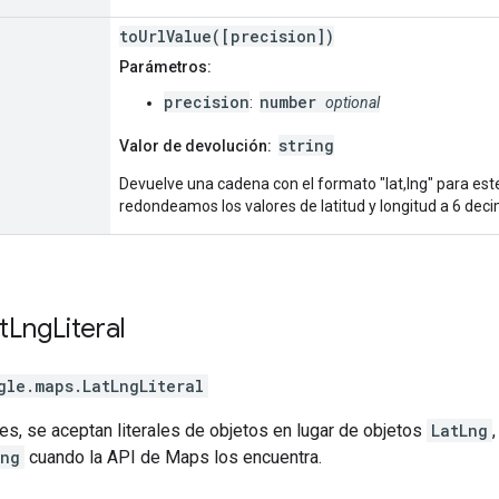
toUrlValue([precision])
Parámetros:
precision
number
:
optional
string
Valor de devolución:
Devuelve una cadena con el formato "lat,lng" para es
redondeamos los valores de latitud y longitud a 6 deci
t
Lng
Literal
gle.maps
.
LatLngLiteral
s, se aceptan literales de objetos en lugar de objetos
LatLng
Lng
cuando la API de Maps los encuentra.