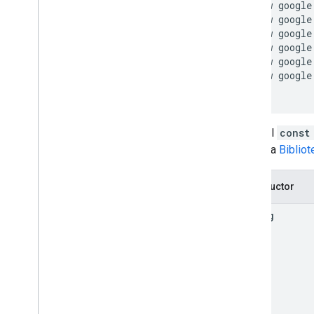
 new google
 new google
 new google
 new google
 new google
 new google
Llama al
const
Consulta
Biblio
Constructor
Lat
Lng