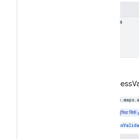
तरीके
to
JSON
Address
Va
google.maps.
ध्यान दें:
यह सुविधा सिर्फ़
AddressValid