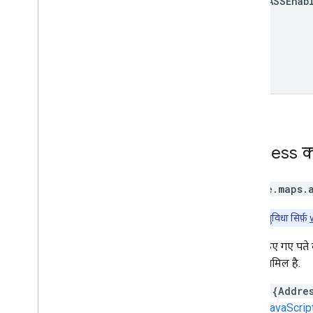
usps
CASSEnab
Address
क
google.maps.
ध्यान दें:
यह सुविधा सिर्फ़
प्रोसेस किए गए पते 
लगाना शामिल है.
const {Addre
Maps JavaScript AP