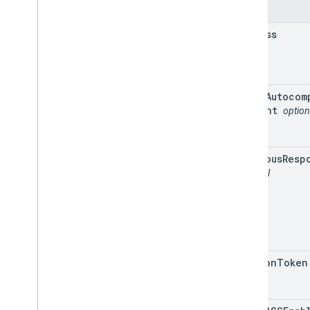
प्रॉपर्टी
address
place
Autocom
Element
option
previous
Resp
optional
session
Token