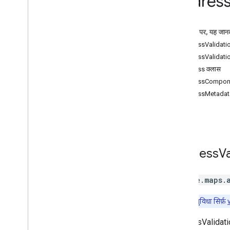
Address 
विजेट के कॉन्टेंट को पसंद के मुताबिक बनाने
की सुविधा
जगहों का डेटा
इस पेज पर, यह जानक
ऑटोकंप्लीट डेटा
AddressValidatio
जियोकोडर
AddressValidatio
Places Autocomplete Service
Address क्लास
(रोकी गई)
AddressCompone
पते की पुष्टि करना
AddressMetadata
Places Service (रोकी गई है)
मार्ग
3D मैप
पर्यावरण (अल्फा)
गतिविधि का प्रतिशत
Address
Va
लाइब्रेरी के इंटरफ़ेस
एपीआई का रेफ़रंस v3
.
64 (हर तीन महीने में
google.maps.
अपडेट होने वाला चैनल)
एपीआई के बारे में जानकारी v3
.
63
ध्यान दें:
यह सुविधा सिर्फ़
एपीआई का संदर्भ v3
.
62
AddressValidation