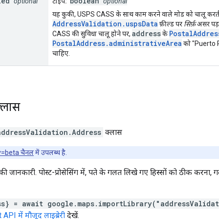
led
boolean
optional
टाइप:
optional
यह कुकी, USPS CASS के साथ काम करने वाले मोड को चालू करती
AddressValidation.uspsData
फ़ील्ड पर
सिर्फ़
असर पड़ता
address
PostalAddres
CASS की सुविधा चालू होने पर,
के
PostalAddress.administrativeArea
को "Puerto Ri
चाहिए.
्लास
addressValidation
.
Address
क्लास
v=beta चैनल
में उपलब्ध है.
की जानकारी. पोस्ट-प्रोसेसिंग में, पते के गलत लिखे गए हिस्सों को ठीक करना, 
ss} = await google.maps.importLibrary("addressValida
I में मौजूद लाइब्रेरी
देखें.