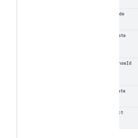
geocode
metadata
response
Id
usps
Data
verdict