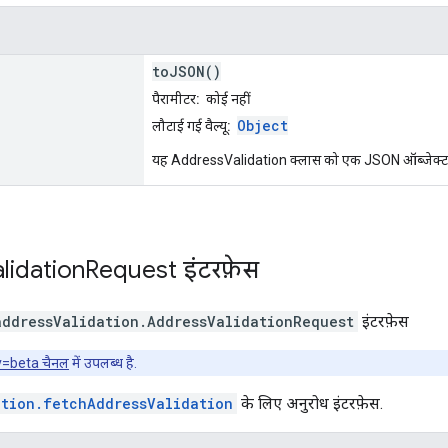
toJSON()
पैरामीटर:
कोई नहीं
Object
लौटाई गई वैल्यू:
यह AddressValidation क्लास को एक JSON ऑब्जेक्ट में बदल
lidation
Request
इंटरफ़ेस
addressValidation
.
AddressValidationRequest
इंटरफ़ेस
v=beta चैनल
में उपलब्ध है.
ation.fetchAddressValidation
के लिए अनुरोध इंटरफ़ेस.