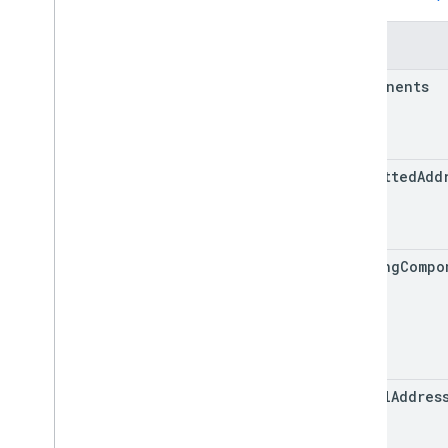
प्रॉपर्टी
components
formatted
Add
missing
Compo
postal
Addres