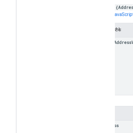
const {Addre
Maps JavaScript AP
स्टैटिक तरीके
fetch
Address
प्रॉपर्टी
address