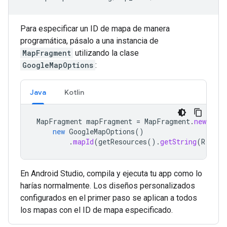
Para especificar un ID de mapa de manera
programática, pásalo a una instancia de
MapFragment
utilizando la clase
GoogleMapOptions
:
Java
Kotlin
MapFragment
mapFragment
=
MapFragment
.
newInsta
new
GoogleMapOptions
()
.
mapId
(
getResources
().
getString
(
R
.
stri
En Android Studio, compila y ejecuta tu app como lo
harías normalmente. Los diseños personalizados
configurados en el primer paso se aplican a todos
los mapas con el ID de mapa especificado.