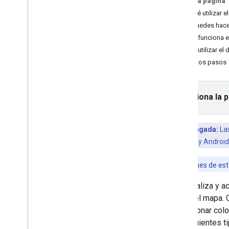
En esta página
Instructivos
Por qué utilizar
Agrega un mapa con un marcador
Qué puedes hace
Cómo seleccionar el lugar actual
Cómo funciona e
Cómo utilizar el
Crear un mapa
Próximos pasos
Agrega un mapa
Configura un mapa
Coordenadas de mapas y mosaicos
Selecciona la 
Empresas y otros lugares de interés
Street View
Inicia Google Maps
Función pagada:
Las
Cómo personalizar mapas
Maps para iOS y Android
Descripción general
Administra los IDs de mapa
Las funciones de es
Diseño de mapas basado en Cloud
Personaliza y act
Descripción general
cargar el mapa.
Comenzar
seleccionar colo
Crea y usa diseños de mapa
los siguientes 
Modifica la configuración del