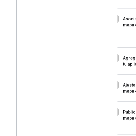
3
Asocia
mapa a
4
Agrega
tu apl
5
Ajusta
mapa e
6
Public
mapa 