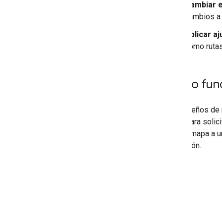
Cambiar e
cambios a 
Aplicar a
como rutas
Cómo func
Los diseños de 
mapa para solici
IDs de mapa a u
aplicación.