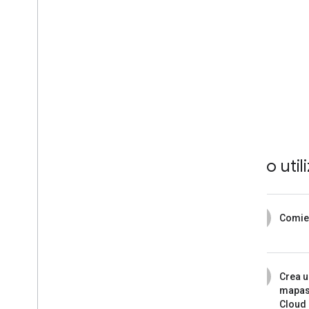
Cómo util
1
Comie
2
Crea u
mapas
Cloud