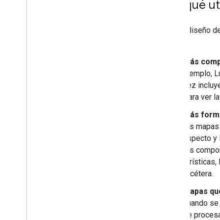
Por qué ut
Eventos de marcador y gestos
Ventanas de información
Formas
Con el diseño de
Superposiciones de suelo
código:
Capas de mosaicos
Más comp
ejemplo, L
Bibliotecas de código abierto
vez incluy
Biblioteca de utilidades
Para ver l
Combinar biblioteca
Más forma
tus mapas 
aspecto y 
los compon
turísticas,
etcétera.
Mapas que
cuando se 
se procesa