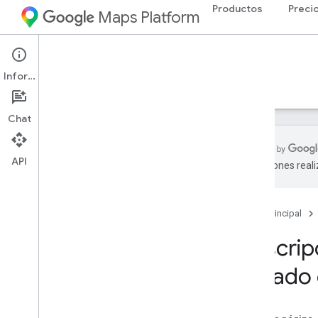
Productos
Preci
Maps Platform
iOS
Maps SDK for iOS
Información
Guías
Referencia
Ejemplos
Recursos
Chat
API
traducciones real
SDK de Maps para i
OS
Descripción general
Página principal
Configuración
Descrip
Configura el SDK de Maps para i
OS
basado 
Configura un proyecto de Xcode
Versiones