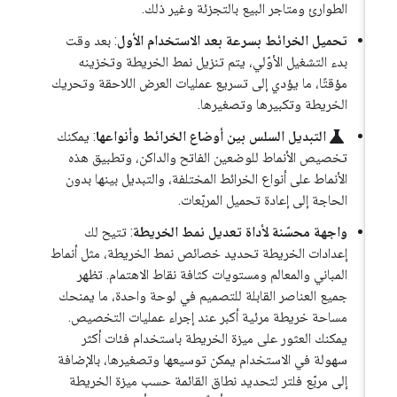
الطوارئ ومتاجر البيع بالتجزئة وغير ذلك.
تحميل الخرائط بسرعة بعد الاستخدام الأول
: بعد وقت
بدء التشغيل الأوّلي، يتم تنزيل نمط الخريطة وتخزينه
مؤقتًا، ما يؤدي إلى تسريع عمليات العرض اللاحقة وتحريك
الخريطة وتكبيرها وتصغيرها.
science
التبديل السلس بين أوضاع الخرائط وأنواعها
: يمكنك
تخصيص الأنماط للوضعين الفاتح والداكن، وتطبيق هذه
الأنماط على أنواع الخرائط المختلفة، والتبديل بينها بدون
الحاجة إلى إعادة تحميل المربّعات.
واجهة محسّنة لأداة تعديل نمط الخريطة
: تتيح لك
إعدادات الخريطة تحديد خصائص نمط الخريطة، مثل أنماط
المباني والمعالم ومستويات كثافة نقاط الاهتمام. تظهر
جميع العناصر القابلة للتصميم في لوحة واحدة، ما يمنحك
مساحة خريطة مرئية أكبر عند إجراء عمليات التخصيص.
يمكنك العثور على ميزة الخريطة باستخدام فئات أكثر
سهولة في الاستخدام يمكن توسيعها وتصغيرها، بالإضافة
إلى مربّع فلتر لتحديد نطاق القائمة حسب ميزة الخريطة