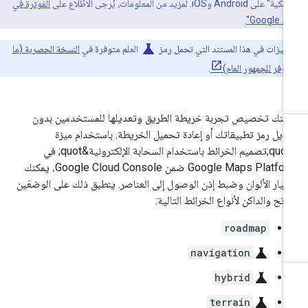
Andr وiOS. لمزيد من المعلومات، يُرجى الاطّلاع على
الفوترة في
Goog"
.
science
الميزات في هذا المستند التي تحمل رمز
العلم متوفرة في
النسخة الحصرية (ما
لتوفر للجمهور العام)
.
كنك تخصيص تجربة خريطة الطريق وتعديلها للمستخدمين بدون
ديل رمز تطبيقاتك أو إعادة تحميل الخريطة. باستخدام ميزة
&quot;تصميم الخرائط باستخدام السحابة الإلكترونية&quot; في
Google Maps Platform ضمن Google Cloud Console، يمكنك
تيار الألوان وضبط إذن الوصول إلى العناصر. ينطبق ذلك على الوضعَين
فاتح والداكن لأنواع الخرائط التالية:
roadmap
science
navigation
science
hybrid
science
terrain