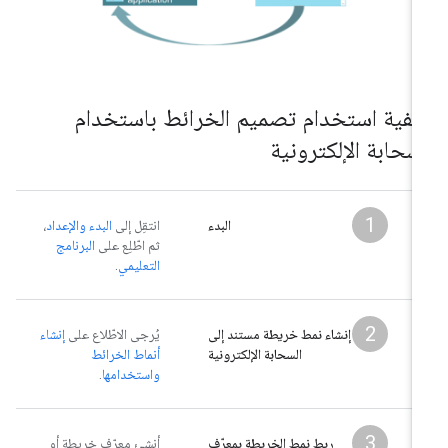
يفية استخدام تصميم الخرائط باستخدام
لسحابة الإلكترونية
1
البدء
انتقِل إلى
البدء والإعداد
،
ثم اطّلِع على
البرنامج
التعليمي
.
2
إنشاء نمط خريطة مستند إلى
يُرجى الاطّلاع على
إنشاء
السحابة الإلكترونية
أنماط الخرائط
واستخدامها
.
3
ربط نمط الخريطة بمعرّف
أنشئ معرّف خريطة أو