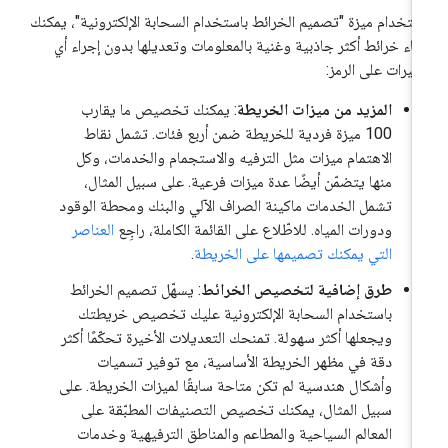
ستخدام ميزة "تصميم الخرائط باستخدام السحابة الإلكترونية"، يمكنك
شاء خرائط أكثر جاذبية وغنية بالمعلومات وتعديلها بدون إجراء أي
ييرات على الرمز:
المزيد من ميزات الخريطة
: يمكنك تخصيص ما يقارب
100 ميزة فردية للخريطة ضمن أربع فئات. تشمل نقاط
الاهتمام ميزات مثل الترفيه والاستجمام والخدمات، وكل
منها يتضمّن أيضًا عدة ميزات فرعية. على سبيل المثال،
تشمل الخدمات ماكينة الصراف الآلي والبنك ومحطة الوقود
ودورات المياه. للاطّلاع على القائمة الكاملة، راجِع
العناصر
التي يمكنك تصميمها على الخريطة
.
طرق إضافية لتخصيص الخرائط
: يسهّل تصميم الخرائط
باستخدام السحابة الإلكترونية عليك تخصيص خريطتك
ويجعلها أكثر سهولة. تمنحك التعديلات الأخيرة تحكّمًا أكثر
دقة في مظهر الخريطة الأساسية، مع توفير تسميات
وأشكال هندسية لم تكن متاحة سابقًا لميزات الخريطة. على
سبيل المثال، يمكنك تخصيص التصنيفات المطبّقة على
المعالم السياحية والمطاعم والمناطق الترفيهية وخدمات