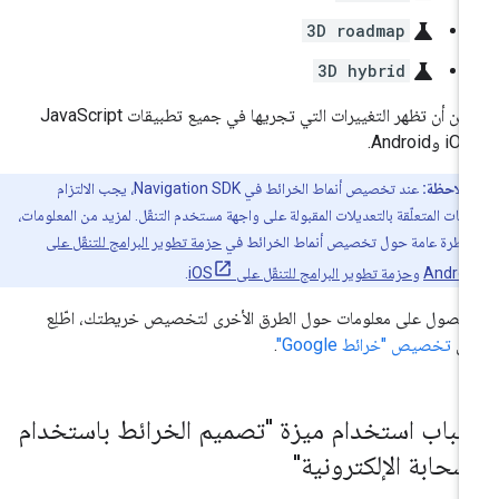
science
3D roadmap
science
3D hybrid
يمكن أن تظهر التغييرات التي تجريها في جميع تطبيقات JavaScript
ملاحظة:
عند تخصيص أنماط الخرائط في Navigation SDK، يجب الالتزام
اسات المتعلّقة بالتعديلات المقبولة على واجهة مستخدم التنقّل. لمزيد من المعلومات،
 نظرة عامة حول تخصيص أنماط الخرائط في
حزمة تطوير البرامج للتنقّل على
Androi
و
حزمة تطوير البرامج للتنقّل على iOS
.
حصول على معلومات حول الطرق الأخرى لتخصيص خريطتك، اطّلِع
لى
تخصيص "خرائط Google"
.
سباب استخدام ميزة "تصميم الخرائط باستخدام
لسحابة الإلكترونية"