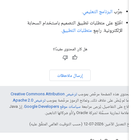
جرِّب
البرنامج التعليمي
.
اطّلِع على متطلبات تطبيق التصميم باستخدام السحابة
الإلكترونية. راجِع
متطلبات التطبيق
.
هل كان المحتوى مفيدًا؟
إرسال ملاحظات
ّ محتوى هذه الصفحة مرخّص بموجب
ترخيص Creative Commons Attribution
4‏
ما لم يُنصّ على خلاف ذلك، ونماذج الرموز مرخّصة بموجب
ترخيص Apache 2.0‏
.
اطّلاع على التفاصيل، يُرجى مراجعة
سياسات موقع Google Developers‏
. إنّ Java
لامة تجارية مسجَّلة لشركة Oracle و/أو شركائها التابعين.
التعديل الأخير: 2026-07-12 (حسب التوقيت العالمي المتفَّق عليه)