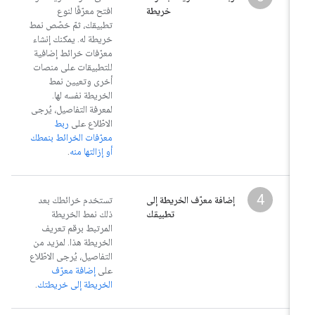
خريطة
افتح معرّفًا لنوع
تطبيقك، ثمّ خصّص نمط
خريطة له. يمكنك إنشاء
معرّفات خرائط إضافية
للتطبيقات على منصات
أخرى وتعيين نمط
الخريطة نفسه لها.
لمعرفة التفاصيل، يُرجى
الاطّلاع على
ربط
معرّفات الخرائط بنمطك
أو إزالتها منه
.
4
إضافة معرّف الخريطة إلى
تستخدم خرائطك بعد
تطبيقك
ذلك نمط الخريطة
المرتبط برقم تعريف
الخريطة هذا. لمزيد من
التفاصيل، يُرجى الاطّلاع
على
إضافة معرّف
الخريطة إلى خريطتك
.