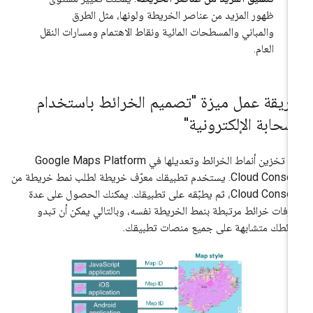
ظهور المزيد من عناصر الخريطة ولونها، مثل الطرق
والمباني والمسطحات المائية ونقاط الاهتمام ومسارات النقل
العام.
ريقة عمل ميزة "تصميم الخرائط باستخدام
لسحابة الإلكترونية"
يتم تخزين أنماط الخرائط وتعديلها في Google Maps Platform
Cloud Console. يستخدم تطبيقك معرّف خريطة لطلب نمط خريطة من
Cloud Console، ثم يطبّقه على تطبيقك. يمكنك الحصول على عدة
رّفات خرائط مرتبطة بنمط الخريطة نفسه، وبالتالي يمكن أن تبدو
ائطك متشابهة على جميع منصات تطبيقك.