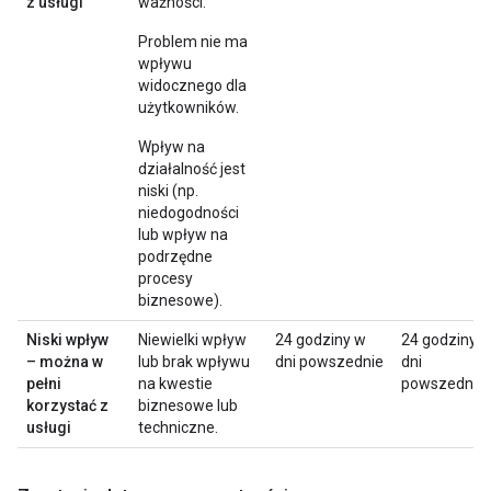
z usługi
ważności.
Problem nie ma
wpływu
widocznego dla
użytkowników.
Wpływ na
działalność jest
niski (np.
niedogodności
lub wpływ na
podrzędne
procesy
biznesowe).
Niski wpływ
Niewielki wpływ
24 godziny w
24 godziny 
– można w
lub brak wpływu
dni powszednie
dni
pełni
na kwestie
powszednie
korzystać z
biznesowe lub
usługi
techniczne.