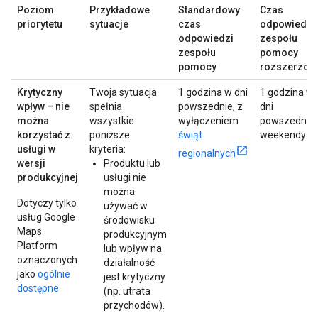
Poziom
Przykładowe
Standardowy
Czas
priorytetu
sytuacje
czas
odpowiedzi
odpowiedzi
zespołu
zespołu
pomocy
pomocy
rozszerzon
Krytyczny
Twoja sytuacja
1 godzina w dni
1 godzina w
wpływ – nie
spełnia
powszednie, z
dni
można
wszystkie
wyłączeniem
powszednie 
korzystać z
poniższe
świąt
weekendy
usługi w
kryteria:
regionalnych
wersji
Produktu lub
produkcyjnej
usługi nie
można
Dotyczy tylko
używać w
usług Google
środowisku
Maps
produkcyjnym
Platform
lub wpływ na
oznaczonych
działalność
jako
ogólnie
jest krytyczny
dostępne
(np. utrata
przychodów).