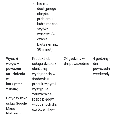
Nie ma
dostępnego
obejścia
problemu,
które można
szybko
wdrożyć (w
czasie
krótszym niż
30 minut).
Wysoki
Produkt lub
24 godziny w
4 godziny w
wpływ –
usługa działa z
dni powszednie
dni
poważne
obniżoną
powszednie 
utrudnienia
wydajnością w
weekendy
w
środowisku
korzystaniu
produkcyjnym i
z usługi
występuje
zauważalna
Dotyczy tylko
liczba błędów
usług Google
widocznych dla
Maps
użytkowników.
Platform