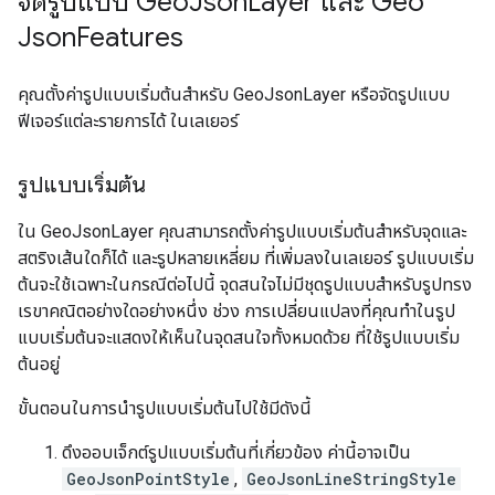
จัดรูปแบบ Geo
Json
Layer และ Geo
Json
Features
คุณตั้งค่ารูปแบบเริ่มต้นสำหรับ GeoJsonLayer หรือจัดรูปแบบ
ฟีเจอร์แต่ละรายการได้ ในเลเยอร์
รูปแบบเริ่มต้น
ใน GeoJsonLayer คุณสามารถตั้งค่ารูปแบบเริ่มต้นสำหรับจุดและ
สตริงเส้นใดก็ได้ และรูปหลายเหลี่ยม ที่เพิ่มลงในเลเยอร์ รูปแบบเริ่ม
ต้นจะใช้เฉพาะในกรณีต่อไปนี้ จุดสนใจไม่มีชุดรูปแบบสำหรับรูปทรง
เรขาคณิตอย่างใดอย่างหนึ่ง ช่วง การเปลี่ยนแปลงที่คุณทำในรูป
แบบเริ่มต้นจะแสดงให้เห็นในจุดสนใจทั้งหมดด้วย ที่ใช้รูปแบบเริ่ม
ต้นอยู่
ขั้นตอนในการนำรูปแบบเริ่มต้นไปใช้มีดังนี้
ดึงออบเจ็กต์รูปแบบเริ่มต้นที่เกี่ยวข้อง ค่านี้อาจเป็น
GeoJsonPointStyle
,
GeoJsonLineStringStyle