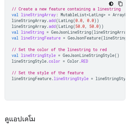
// Create a new feature containing a linestring
val
lineStringArray
:
MutableList<LatLng>
=
ArrayLi
lineStringArray
.
add
(
LatLng
(
0.0
,
0.0
))
lineStringArray
.
add
(
LatLng
(
50.0
,
50.0
))
val
lineString
=
GeoJsonLineString
(
lineStringArray
val
lineStringFeature
=
GeoJsonFeature
(
lineString
,
// Set the color of the linestring to red
val
lineStringStyle
=
GeoJsonLineStringStyle
()
lineStringStyle
.
color
=
Color
.
RED
// Set the style of the feature
lineStringFeature
.
lineStringStyle
=
lineStringStyl
ดูแอปเดโม