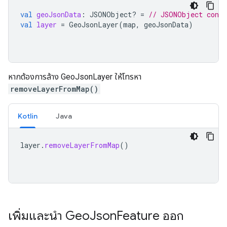
val
geoJsonData
:
JSONObject? 
=
// JSONObject conta
val
layer
=
GeoJsonLayer
(
map
,
geoJsonData
)
หากต้องการล้าง GeoJsonLayer ให้โทรหา
removeLayerFromMap()
Kotlin
Java
layer
.
removeLayerFromMap
()
เพิ่มและนำ Geo
Json
Feature ออก