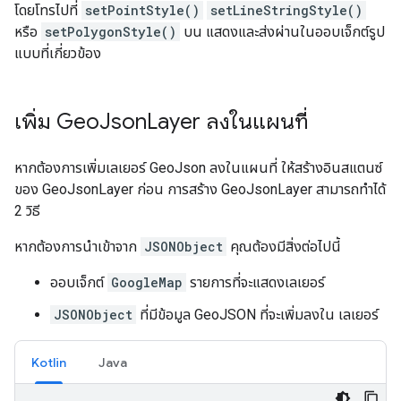
โดยโทรไปที่
setPointStyle()
setLineStringStyle()
หรือ
setPolygonStyle()
บน แสดงและส่งผ่านในออบเจ็กต์รูป
แบบที่เกี่ยวข้อง
เพิ่ม Geo
Json
Layer ลงในแผนที่
หากต้องการเพิ่มเลเยอร์ GeoJson ลงในแผนที่ ให้สร้างอินสแตนซ์
ของ GeoJsonLayer ก่อน การสร้าง GeoJsonLayer สามารถทำได้
2 วิธี
หากต้องการนำเข้าจาก
JSONObject
คุณต้องมีสิ่งต่อไปนี้
ออบเจ็กต์
GoogleMap
รายการที่จะแสดงเลเยอร์
JSONObject
ที่มีข้อมูล GeoJSON ที่จะเพิ่มลงใน เลเยอร์
Kotlin
Java