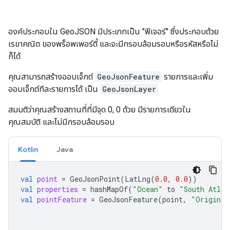
องค์ประกอบใน GeoJSON มีประเภทเป็น "ฟีเจอร์" ซึ่งประกอบด้วย
เรขาคณิต ของพร็อพเพอร์ตี้ และจะมีกรอบล้อมรอบหรือรหัสหรือไม่
ก็ได้
คุณสามารถสร้างออบเจ็กต์
GeoJsonFeature
รายการและเพิ่ม
ออบเจ็กต์ทีละรายการได้ เป็น
GeoJsonLayer
สมมติว่าคุณสร้างสถานที่ที่มีจุด 0, 0 ด้วย มีรายการเดียวใน
คุณสมบัติ และไม่มีกรอบล้อมรอบ
Kotlin
Java
val
point
=
GeoJsonPoint
(
LatLng
(
0.0
,
0.0
))
val
properties
=
hashMapOf
(
"Ocean"
to
"South Atlan
val
pointFeature
=
GeoJsonFeature
(
point
,
"Origin"
,