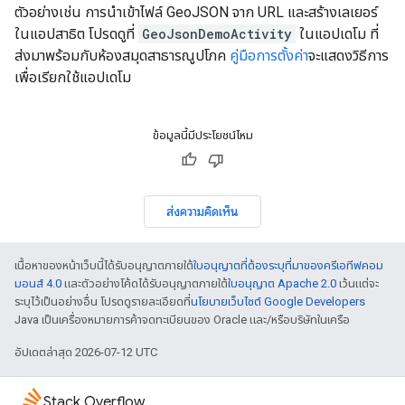
ตัวอย่างเช่น การนำเข้าไฟล์ GeoJSON จาก URL และสร้างเลเยอร์
ในแอปสาธิต โปรดดูที่
GeoJsonDemoActivity
ในแอปเดโม ที่
ส่งมาพร้อมกับห้องสมุดสาธารณูปโภค
คู่มือการตั้งค่า
จะแสดงวิธีการ
เพื่อเรียกใช้แอปเดโม
ข้อมูลนี้มีประโยชน์ไหม
ส่งความคิดเห็น
เนื้อหาของหน้าเว็บนี้ได้รับอนุญาตภายใต้
ใบอนุญาตที่ต้องระบุที่มาของครีเอทีฟคอม
มอนส์ 4.0
และตัวอย่างโค้ดได้รับอนุญาตภายใต้
ใบอนุญาต Apache 2.0
เว้นแต่จะ
ระบุไว้เป็นอย่างอื่น โปรดดูรายละเอียดที่
นโยบายเว็บไซต์ Google Developers
Java เป็นเครื่องหมายการค้าจดทะเบียนของ Oracle และ/หรือบริษัทในเครือ
อัปเดตล่าสุด 2026-07-12 UTC
Stack Overflow