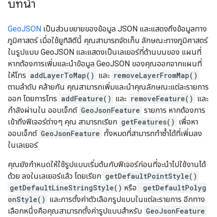
บทนำ
GeoJSON
เป็นส่วนขยายของข้อมูล JSON และแสดงถึงข้อมูลทาง
ภูมิศาสตร์ เมื่อใช้ยูทิลิตีนี้ คุณสามารถจัดเก็บ ลักษณะทางภูมิศาสตร์
ในรูปแบบ GeoJSON และแสดงเป็นเลเยอร์ที่ด้านบนของ แผนที่
หากต้องการเพิ่มและนำข้อมูล GeoJSON ของคุณออกจากแผนที่
ให้โทร
addLayerToMap()
และ
removeLayerFromMap()
ตามลำดับ คล้ายกัน คุณสามารถเพิ่มและนำคุณลักษณะแต่ละรายการ
ออก โดยการโทร
addFeature()
และ
removeFeature()
และ
กำลังผ่านใน ออบเจ็กต์
GeoJsonFeature
รายการ หากต้องการ
เข้าถึงฟีเจอร์ต่างๆ คุณ สามารถเรียก
getFeatures()
เพื่อหา
ออบเจ็กต์
GeoJsonFeature
ทั้งหมดที่สามารถทำซ้ำได้ที่เพิ่มลง
ในเลเยอร์
คุณยังกำหนดให้ใช้รูปแบบเริ่มต้นกับฟีเจอร์ก่อนที่จะนำไปใช้งานได้
ด้วย ลงในเลเยอร์แล้ว โดยเรียก
getDefaultPointStyle()
getDefaultLineStringStyle()
หรือ
getDefaultPolyg
onStyle()
และการตั้งค่าตัวเลือกรูปแบบในแต่ละรายการ อีกทาง
เลือกหนึ่งคือคุณสามารถตั้งค่ารูปแบบสำหรับ
GeoJsonFeature