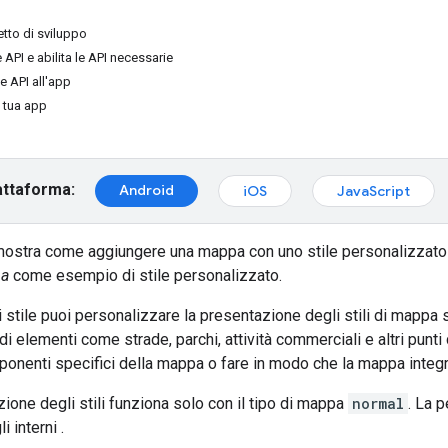
etto di sviluppo
 API e abilita le API necessarie
e API all'app
a tua app
attaforma:
Android
iOS
JavaScript
mostra come aggiungere una mappa con uno stile personalizzato alla
na
come esempio di stile personalizzato.
i stile puoi personalizzare la presentazione degli stili di mappa
i elementi come strade, parchi, attività commerciali e altri punti 
onenti specifici della mappa o fare in modo che la mappa integri 
ione degli stili funziona solo con il tipo di mappa
normal
. La p
i interni
.