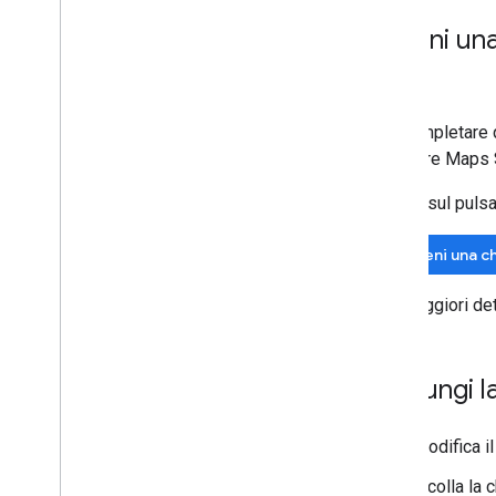
Ottieni una
Per completare q
utilizzare Maps 
Fai clic sul puls
Ottieni una c
Per maggiori det
Aggiungi la
Modifica il
Incolla la 