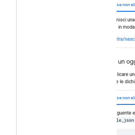
Risorsa non e
Definisci una
stile in modal
Mostra/nasco
Passa un ogg
Per applicare un
contiene le dichi
Risorsa non e
Il seguente 
style_json