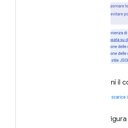
Librerie open source
Se vuoi aggiornare lo
Libreria utilità
mappa
. Per evitare po
Estensioni KTX Kotlin
app.
Libreria di scrittura di mappe
Libreria Maps Rx
Per un'esperienza di 
Plug-in Secrets Gradle
delle mappe basata su c
Eseguire la migrazione da Maps
personalizzazione delle m
SDK v3 beta
personalizzazione delle 
dichiarazioni di stile J
Ottieni il 
Clona o scarica 
Configura 