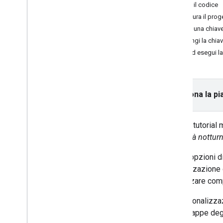
Ottieni il codice
Attività e concetti
Configura il prog
Creare e configurare una mappa
Ottieni una chiave
Interazione con una mappa
Aggiungi la chiav
Disegnare su una mappa
Crea ed esegui l
Personalizzare le mappe
Panoramica
Gestire gli ID mappa
Seleziona la pi
Personalizzazione delle mappe
basata su cloud
Stile JSON
Questo tutorial 
Aggiungi una mappa con stili
modalità nottur
Nascondi elementi della mappa
con stile
Con le opzioni d
Riferimento allo stile
visualizzazione d
Stili basati sui dati per i set di dati
enfatizzare comp
Stili basati sui dati per i confini
Migliora l'accessibilità
La personalizzaz
API di Google Maps su Wear OS
sulle mappe degl