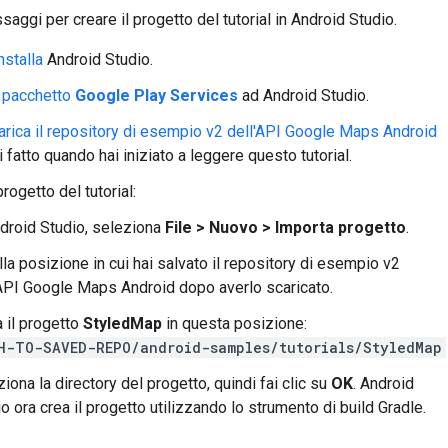
aggi per creare il progetto del tutorial in Android Studio.
nstalla
Android Studio.
l pacchetto
Google Play Services
ad Android Studio.
arica il repository di esempio v2 dell'API Google Maps Android
i fatto quando hai iniziato a leggere questo tutorial.
progetto del tutorial:
ndroid Studio, seleziona
File > Nuovo > Importa progetto
.
lla posizione in cui hai salvato il repository di esempio v2
'API Google Maps Android dopo averlo scaricato.
 il progetto
StyledMap
in questa posizione:
H-TO-SAVED-REPO/android-samples/tutorials/StyledMap
iona la directory del progetto, quindi fai clic su
OK
. Android
o ora crea il progetto utilizzando lo strumento di build Gradle.