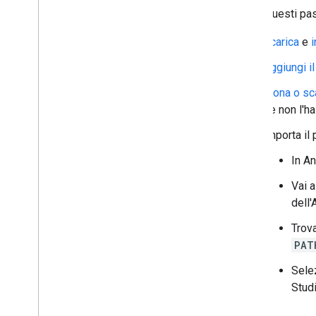
Segui questi pass
Scarica
e
i
Aggiungi i
Clona o sc
se non l'ha
Importa il 
In A
Vai a
dell
Trova
PAT
Selez
Studi