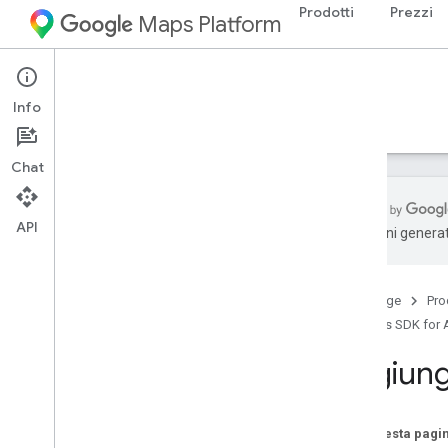
Prodotti
Prezzi
Maps Platform
Android
Maps SDK for Android
Info
Guide
Riferimento
Esempi
Risorse
Chat
API
traduzioni generat
Maps SDK for Android
Panoramica
Home page
Pro
Guida rapida
Maps SDK for 
Configurazione
Aggiung
Configura Maps SDK for Android
Configurare un progetto Android Studio
Versioni
Su questa pagi