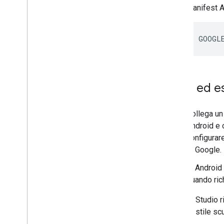
manifest A
Crea ed es
Collega un
Android e c
configurar
di Google.
In Android 
quando ric
Android Studio r
con uno stile sc