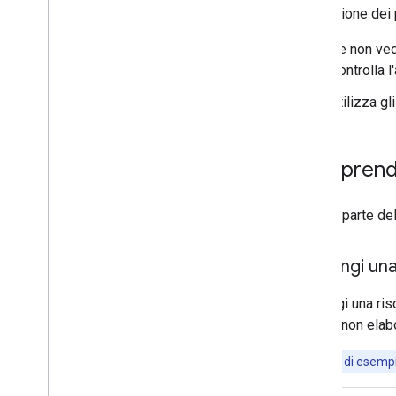
Risoluzione dei 
Se non vedi
Controlla 
Utilizza gl
Comprendi
Questa parte del 
Aggiungi una
Aggiungi una ris
risorsa non elab
Nota:
l'app di esempi