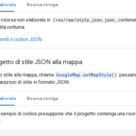
laborata
Risorsa stringa
 risorsa non elaborata in
/res/raw/style_json.json
, contene
ità notturna:
ndi il codice JSON.
etto di stile JSON alla mappa
o stile alla mappa, chiama
GoogleMap.setMapStyle()
passan
arazioni di stile in formato JSON.
laborata
Risorsa stringa
esempio di codice presuppone che il progetto contenga una riso
: