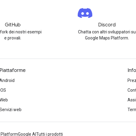
GitHub
Discord
 fork dei nostri esempi
Chatta con altri sviluppatori su
e provali.
Google Maps Platform.
Piattaforme
Inf
Android
Prez
iOS
Cont
Web
Ass
Servizi web
Term
 Platform
Google AI
Tutti i prodotti