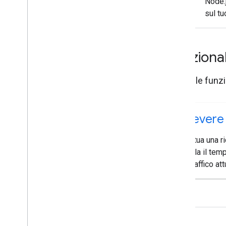
Node.
sul tu
Funziona
Scopri le funzi
Ricevere 
Effettua una r
calcola il tem
del traffico att