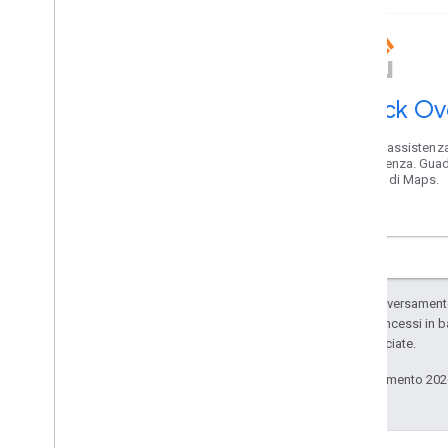
Stack Ov
Ricevi assistenza
assistenza. Guad
karma di Maps.
Salvo quando diversamente 
codice sono concessi in b
delle sue consociate.
Ultimo aggiornamento 202