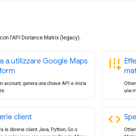
 con l'API Distance Matrix (legacy).
add_road
zia a utilizzare Google Maps
Eff
tform
mat
n account, genera una chiave API e inizia
Ottie
re.
una ma
code
erie client
Spe
za le librerie client Java, Python, Go o
Ottie