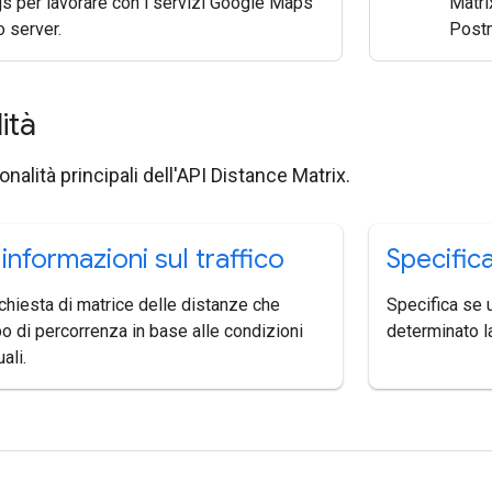
js per lavorare con i servizi Google Maps
Matri
o server.
Post
lità
onalità principali dell'API Distance Matrix.
informazioni sul traffico
Specifica
ichiesta di matrice delle distanze che
Specifica se 
po di percorrenza in base alle condizioni
determinato la
uali.