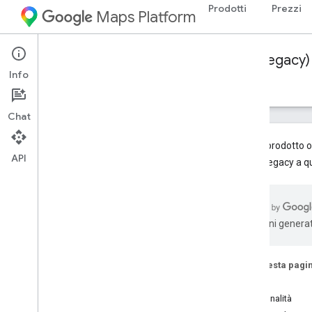
Prodotti
Prezzi
Maps Platform
Web Services
Distance Matrix API (Legacy)
Info
Guide
Risorse
Chat
Questo prodotto o 
API
servizi Legacy a qu
API Distance Matrix (legacy)
Panoramica
Inizia
traduzioni generat
Configurazione
Configurare il progetto Google Cloud
.
Su questa pagi
Utilizzare le chiavi API
Inizia
Funzionalità