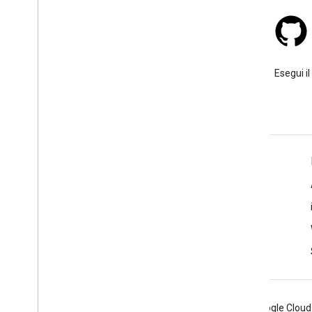
Stack Overflow
Poni una domanda sotto il tag
Esegui il
google-maps.
Ulteriori informazioni
Domande frequenti
Esploratore delle funzionalità
Best practice per la sicurezza delle API
Ottimizzazione dell'utilizzo dei servizi web
Android
Chrome
Firebase
Google Cloud