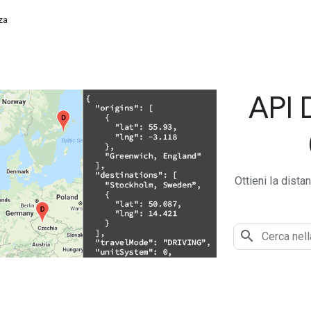
za
API 
Ottieni la dist