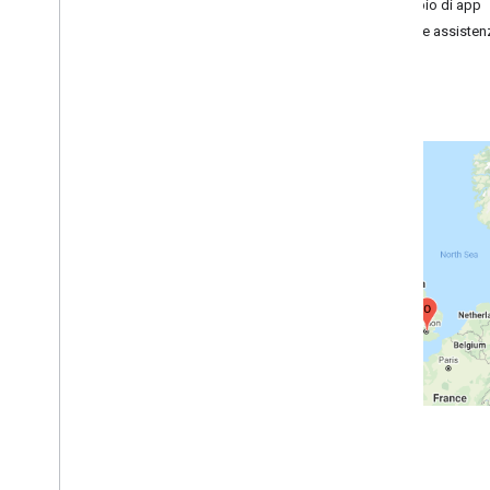
Guide per gli sviluppatori
Esempio di app
Richiesta e risposta della matrice delle
Guida e assisten
distanze