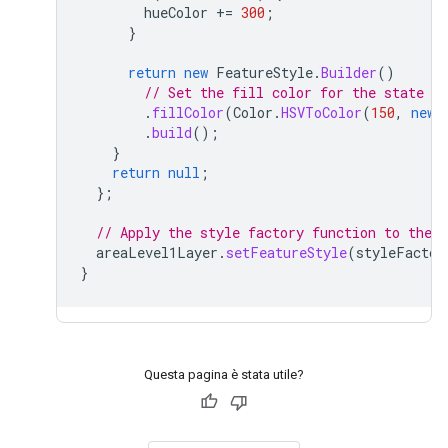
hueColor
+=
300
;
}
return
new
FeatureStyle
.
Builder
()
// Set the fill color for the state ba
.
fillColor
(
Color
.
HSVToColor
(
150
,
new
.
build
();
}
return
null
;
};
// Apply the style factory function to the f
areaLevel1Layer
.
setFeatureStyle
(
styleFactor
}
Questa pagina è stata utile?