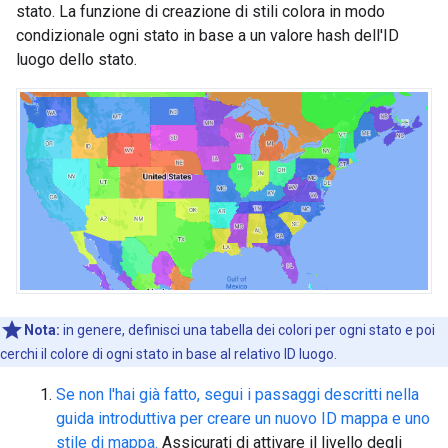
stato. La funzione di creazione di stili colora in modo
condizionale ogni stato in base a un valore hash dell'ID
luogo dello stato.
Nota:
in genere, definisci una tabella dei colori per ogni stato e poi
cerchi il colore di ogni stato in base al relativo ID luogo.
Se non l'hai già fatto, segui i passaggi descritti nella
guida introduttiva per creare un nuovo ID mappa e uno
stile di mappa.
Assicurati di attivare il livello degli