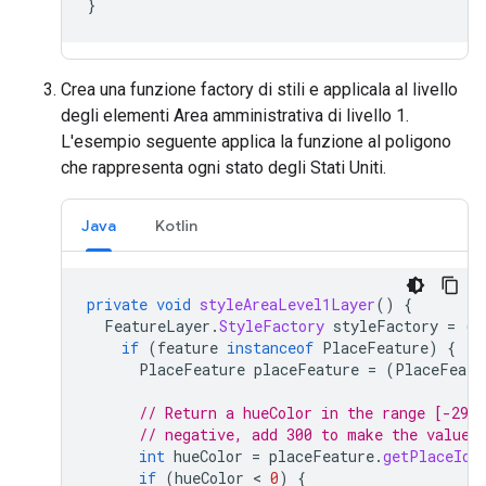
}
Crea una funzione factory di stili e applicala al livello
degli elementi Area amministrativa di livello 1.
L'esempio seguente applica la funzione al poligono
che rappresenta ogni stato degli Stati Uniti.
Java
Kotlin
private
void
styleAreaLevel1Layer
()
{
FeatureLayer
.
StyleFactory
styleFactory
=
(
F
if
(
feature
instanceof
PlaceFeature
)
{
PlaceFeature
placeFeature
=
(
PlaceFeatu
// Return a hueColor in the range [-299,
// negative, add 300 to make the value 
int
hueColor
=
placeFeature
.
getPlaceId
(
if
(
hueColor
 < 
0
)
{