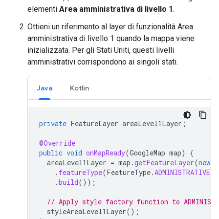
elementi
Area amministrativa di livello 1
.
Ottieni un riferimento al layer di funzionalità Area
amministrativa di livello 1 quando la mappa viene
inizializzata. Per gli Stati Uniti, questi livelli
amministrativi corrispondono ai singoli stati.
Java
Kotlin
private
FeatureLayer
areaLevel1Layer
;
@Override
public
void
onMapReady
(
GoogleMap
map
)
{
areaLevel1Layer
=
map
.
getFeatureLayer
(
new
F
.
featureType
(
FeatureType
.
ADMINISTRATIVE_A
.
build
());
// Apply style factory function to ADMINIST
styleAreaLevel1Layer
();