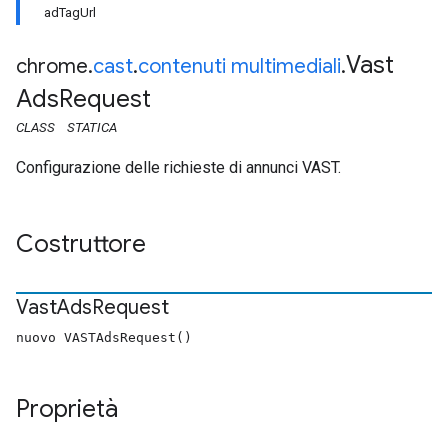
adTagUrl
Vast
chrome
.
cast
.
contenuti multimediali
.
Ads
Request
CLASS
STATICA
Configurazione delle richieste di annunci VAST.
Costruttore
Vast
Ads
Request
nuovo VASTAdsRequest()
Proprietà