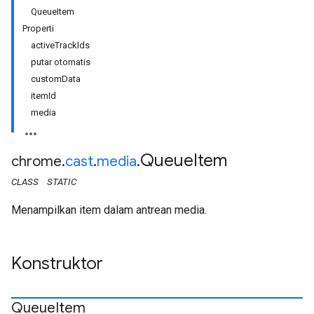
QueueItem
Properti
activeTrackIds
putar otomatis
customData
itemId
media
Queue
Item
chrome
.
cast
.
media
.
CLASS
STATIC
Menampilkan item dalam antrean media.
Konstruktor
Queue
Item