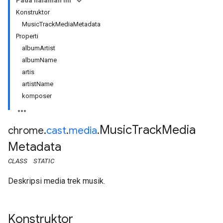
Pada halaman ini
Konstruktor
MusicTrackMediaMetadata
Properti
albumArtist
albumName
artis
artistName
komposer
Music
Track
Media
chrome
.
cast
.
media
.
Metadata
CLASS
STATIC
Deskripsi media trek musik.
Konstruktor