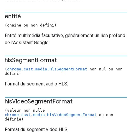
entité
(chaîne ou non défini)
Entité multimédia facultative, généralement un lien profond
de l'Assistant Google.
hls
Segment
Format
(
chrome.cast.media.HlsSegmentFormat
non nul ou non
défini)
Format du segment audio HLS.
hls
Video
Segment
Format
(valeur non nulle
chrome.cast.media.HlsVideoSegmentFormat
ou non
définie)
Format du segment vidéo HLS.