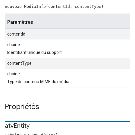
nouveau MediaInfo(contentId, contentType)
Paramètres
contentId
chaîne
Identifiant unique du support.
contentType
chaîne
Type de contenu MIME du média.
Propriétés
atv
Entity
(chaîne ou non défini)