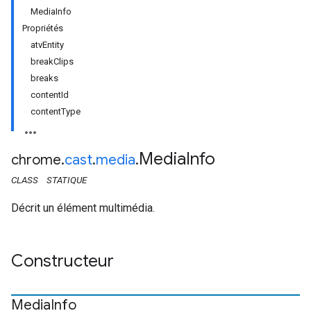
MediaInfo
Propriétés
atvEntity
breakClips
breaks
contentId
contentType
Media
Info
chrome
.
cast
.
media
.
CLASS
STATIQUE
Décrit un élément multimédia.
Constructeur
Media
Info