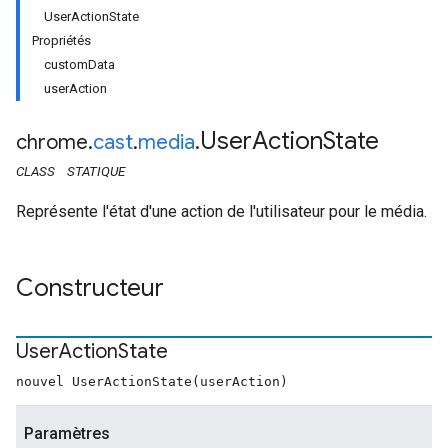
UserActionState
Propriétés
customData
userAction
User
Action
State
chrome
.
cast
.
media
.
CLASS
STATIQUE
Représente l'état d'une action de l'utilisateur pour le média.
Constructeur
User
Action
State
nouvel UserActionState(userAction)
Paramètres