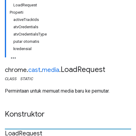
LoadRequest
Properti
activeTrackIds
atvCredentials
atvCredentialsType
putar otomatis
kredensial
Load
Request
chrome
.
cast
.
media
.
CLASS
STATIC
Permintaan untuk memuat media baru ke pemutar.
Konstruktor
Load
Request