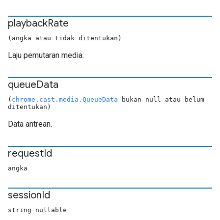
playback
Rate
(angka atau tidak ditentukan)
Laju pemutaran media.
queue
Data
(
chrome.cast.media.QueueData
bukan null atau belum
ditentukan)
Data antrean.
request
Id
angka
session
Id
string nullable