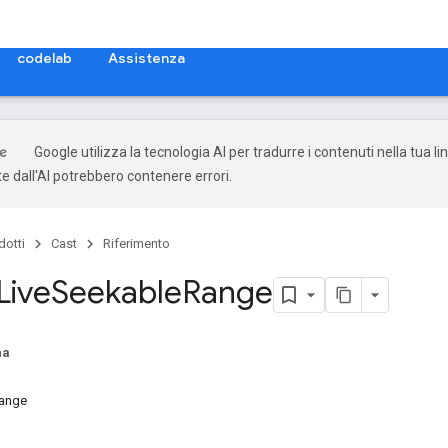
codelab
Assistenza
Google utilizza la tecnologia AI per tradurre i contenuti nella tua li
e dall'AI potrebbero contenere errori.
dotti
Cast
Riferimento
Live
Seekable
Range
na
Range