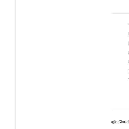
Informazioni su prodotti
Console per sviluppatori Google Cast
Termini di servizio
Note di rilascio
Android
Chrome
Firebase
Google Cloud