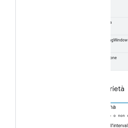
Music
Track
Media
Metadata
avvio
Metti in pausa richiesta
Metadati foto
Media
Play
Request
termina
Queue
Data
Queue
Insert
Item
Request
isMovingWindow
Elemento Coda
Richiesta
Coda
Coda
Rimuovi
Elementi
Richiesta
isLiveDone
Queue
Riitem
Request
Request
Richiesta
Coda
Aggiorna
Elementi
Seek
Request
Richiesta di arresto
Proprietà
Stile Text
Track
Traccia
Tv
Show
Media
Metadata
termina
Stato
Azione
Utente
(numero o non 
Richiesta annunci VAST
Informazioni video
Fine dell'interv