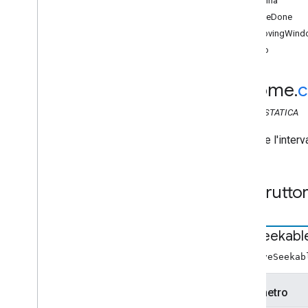
termina
chrome
.
cast
isLiveDone
chrome
.
cast
.
media
isMovingWind
chrome
.
cast
.
media
avvio
Metadati audiolibri Capitolo
Media
Metadati
Audiolibro
chrome
.
c
Intervallo
Clip a clip
CLASS
STATICA
Statointerruzione
Fornisce l'interv
Metadati container
Edit
Tracks
Info
Request
Metadati
Media
Generici
Costrutto
Get
Status
Request
Intervallo Live
Seekable
Richiesta di carico
Live
Seekabl
Contenuti multimediali
new LiveSeekab
Info
Media
Media
Metadata
Parametro
Metadati
Media
Media