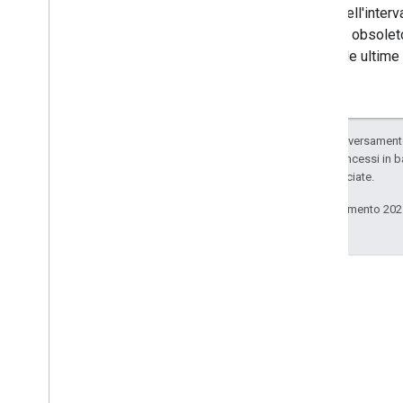
Inizio dell'inte
spesso obsoleto
base alle ultime 
Salvo quando diversamente 
codice sono concessi in b
delle sue consociate.
Ultimo aggiornamento 202
Stack Overflow
Fai domande sotto il tag
google-cast.