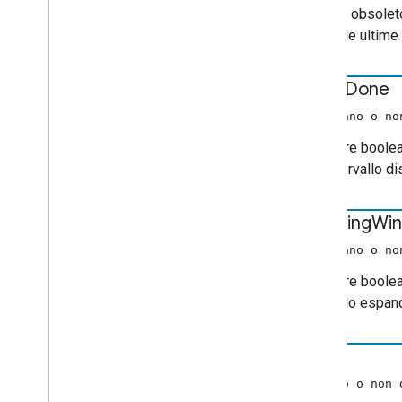
Volume
Request
spesso obsoleto
chrome
.
cast
.
media
.
timeout
base alle ultime 
Indice completo
is
Live
Done
API ricevitore
API Web Ricevitore
(booleano o no
API Android TV ricevitore
Un valore boolea
dell'intervallo d
is
Moving
Wi
(booleano o no
Un valore boolean
intervallo espand
avvio
(numero o non 