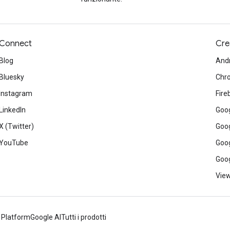
Connect
Cre
Blog
And
Bluesky
Chr
Instagram
Fire
LinkedIn
Goog
X (Twitter)
Goog
YouTube
Goog
Goog
View
 Platform
Google AI
Tutti i prodotti