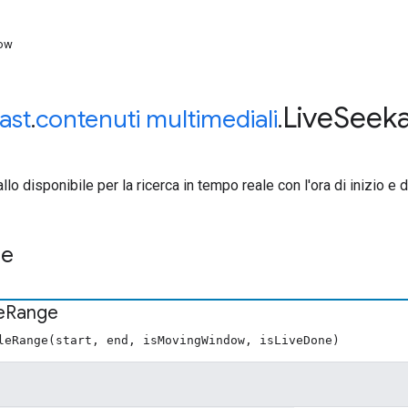
ow
Live
Seeka
ast
.
contenuti multimediali
.
allo disponibile per la ricerca in tempo reale con l'ora di inizio e d
re
e
Range
leRange(start, end, isMovingWindow, isLiveDone)