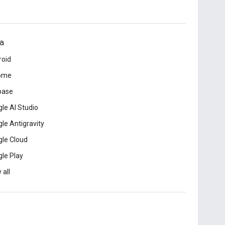
a
roid
ome
base
le AI Studio
le Antigravity
le Cloud
le Play
 all