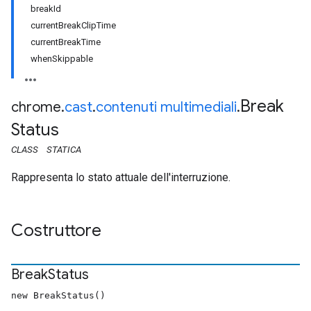
breakId
currentBreakClipTime
currentBreakTime
whenSkippable
Break
chrome
.
cast
.
contenuti multimediali
.
Status
CLASS
STATICA
Rappresenta lo stato attuale dell'interruzione.
Costruttore
Break
Status
new BreakStatus()