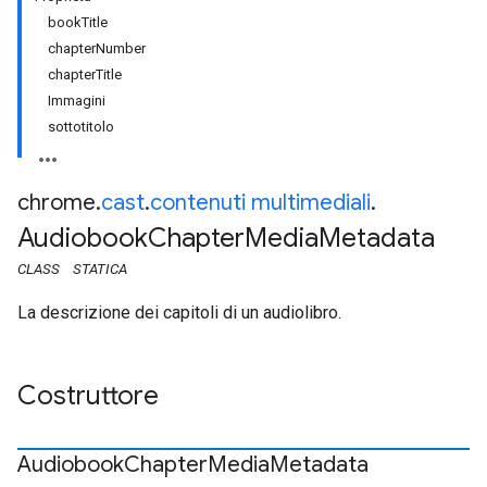
bookTitle
chapterNumber
chapterTitle
Immagini
sottotitolo
chrome
.
cast
.
contenuti multimediali
.
Audiobook
Chapter
Media
Metadata
CLASS
STATICA
La descrizione dei capitoli di un audiolibro.
Costruttore
Audiobook
Chapter
Media
Metadata