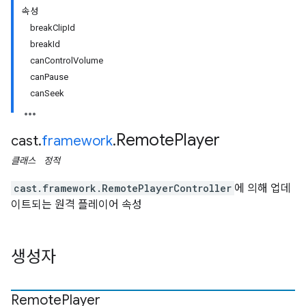
속성
break
Clip
Id
break
Id
can
Control
Volume
can
Pause
can
Seek
Remote
Player
cast
.
framework
.
클래스
정적
cast.framework.RemotePlayerController
에 의해 업데
이트되는 원격 플레이어 속성
생성자
Remote
Player