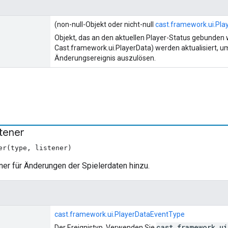
(non-null-Objekt oder nicht-null
cast.framework.ui.Pla
Objekt, das an den aktuellen Player-Status gebunden w
Cast.framework.ui.PlayerData) werden aktualisiert, u
Änderungsereignis auszulösen.
stener
er(type, listener)
ner für Änderungen der Spielerdaten hinzu.
cast.framework.ui.PlayerDataEventType
cast.framework.u
Der Ereignistyp. Verwenden Sie