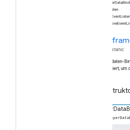
Web Sender API
PlayerDataBind
Methoden
Receiver-APIs
addEventListe
Web Receiver API
removeEventLi
Übersicht
Cast
.
Framework
cast
.
fram
cast
.
framework
.
breaks
cast
.
framework
.
events
CLASS
STATIC
cast
.
framework
.
messages
.
Spielerdaten-Bi
cast
.
framework
.
stats
aktualisiert, u
cast
.
framework
.
system
cast
.
framework
.
ui
cast
.
framework
.
ui
Konstrukt
Anwendungsdaten
Inhalte durchsuchen
Artikel durchsuchen
Player
Data
B
Steuerelemente
neu PlayerData
Spielerdaten
Spieler-Daten-Binder