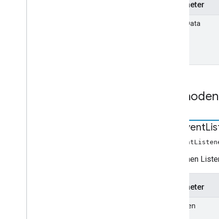
Parameter
Spieler-Datenänderung
Ereignis
Ui
Config
playerData
Logo: Ui
Manager
Gesamtindex
Android TV Receiver API
Methoden
add
Event
Li
addEventListen
Fügt einen Liste
Parameter
eingeben