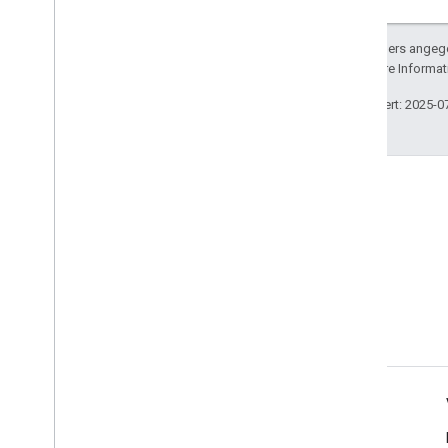
Sofern nicht anders angege
lizenziert. Weitere Informa
Zuletzt aktualisiert: 2025-0
Stack Overflow
Stelle Fragen unter dem
Google Cast-Tag.
Produktinfo
Cast-Entwicklerkonsole