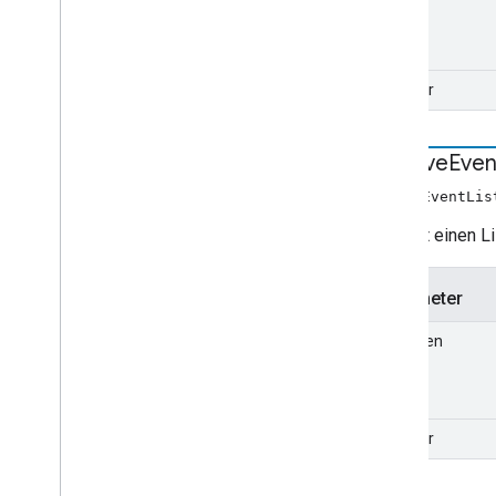
Listener
remove
Even
removeEventLis
Entfernt einen L
Parameter
eingeben
Listener