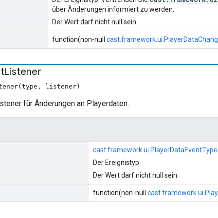
über Änderungen informiert zu werden.
Der Wert darf nicht null sein.
function(non-null
cast.framework.ui.PlayerDataChan
t
Listener
tener(type, listener)
istener für Änderungen an Playerdaten.
cast.framework.ui.PlayerDataEventType
Der Ereignistyp.
Der Wert darf nicht null sein.
function(non-null
cast.framework.ui.Pl