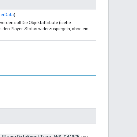
yerData
)
erden soll Die Objektattribute (siehe
m den Player-Status widerzuspiegeln, ohne ein
i.PlayerDataEventType.ANY_CHANGE
, um