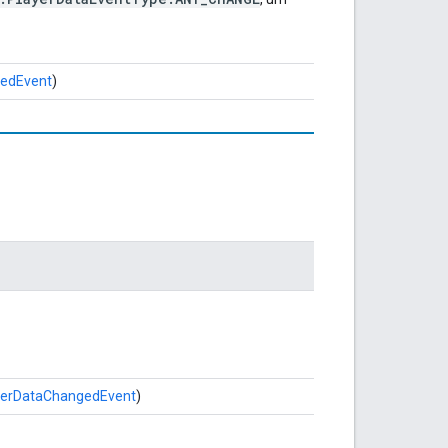
gedEvent
)
ayerDataChangedEvent
)