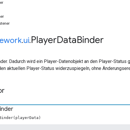
er
ner
stener
Player
Data
Binder
ework
.
ui
.
nder. Dadurch wird ein Player-Datenobjekt an den Player-Status
m den aktuellen Player-Status widerzuspiegeln, ohne Änderungser
or
inder
Binder(playerData)