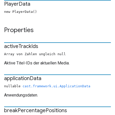
Player
Data
new PlayerData()
Properties
active
Track
Ids
Array von Zahlen ungleich null
Aktive Titel-IDs der aktuellen Media.
application
Data
nullable
cast.framework.ui.ApplicationData
Anwendungsdaten.
break
Percentage
Positions