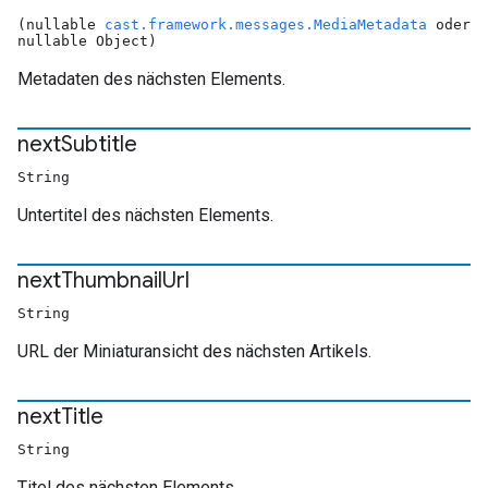
(nullable
cast.framework.messages.MediaMetadata
oder
nullable Object)
Metadaten des nächsten Elements.
next
Subtitle
String
Untertitel des nächsten Elements.
next
Thumbnail
Url
String
URL der Miniaturansicht des nächsten Artikels.
next
Title
String
Titel des nächsten Elements.