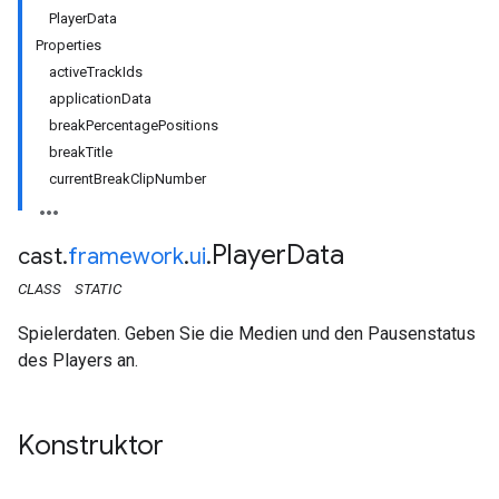
PlayerData
Properties
activeTrackIds
applicationData
breakPercentagePositions
breakTitle
currentBreakClipNumber
Player
Data
cast
.
framework
.
ui
.
CLASS
STATIC
Spielerdaten. Geben Sie die Medien und den Pausenstatus
des Players an.
Konstruktor