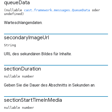
queue
Data
(nullable
cast.framework.messages.QueueData
oder
undefined)
Warteschlangendaten.
secondary
Image
Url
String
URL des sekundären Bildes für Inhalte.
section
Duration
nullable number
Geben Sie die Dauer des Abschnitts in Sekunden an.
section
Start
Time
In
Media
nullable number