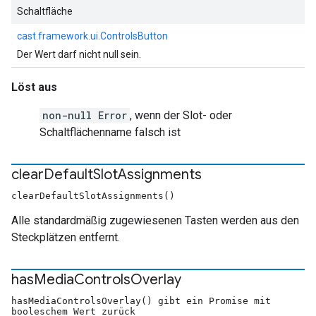
Schaltfläche
cast.framework.ui.ControlsButton
Der Wert darf nicht null sein.
Löst aus
non-null Error
, wenn der Slot- oder
Schaltflächenname falsch ist
clear
Default
Slot
Assignments
clearDefaultSlotAssignments()
Alle standardmäßig zugewiesenen Tasten werden aus den
Steckplätzen entfernt.
has
Media
Controls
Overlay
hasMediaControlsOverlay() gibt ein Promise mit
booleschem Wert zurück