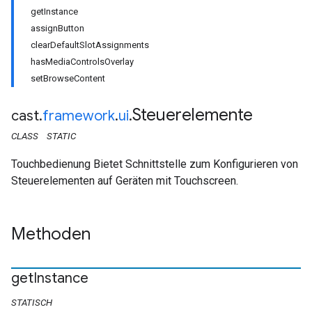
getInstance
assignButton
clearDefaultSlotAssignments
hasMediaControlsOverlay
setBrowseContent
Steuerelemente
cast
.
framework
.
ui
.
CLASS
STATIC
Touchbedienung Bietet Schnittstelle zum Konfigurieren von
Steuerelementen auf Geräten mit Touchscreen.
Methoden
get
Instance
STATISCH